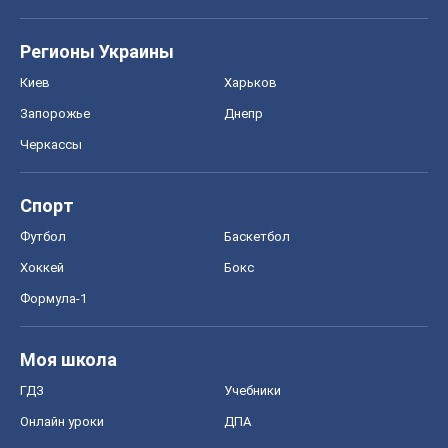
Хоккей
Бокс
Формула-1
Моя школа
ГДЗ
Учебники
Онлайн уроки
ДПА
ЗНО
НМТ
СНГ решебники
Авто
Тест Драйв
Электромобили
Акции
Сервис
Food Oboz
Рецепты
Напитки