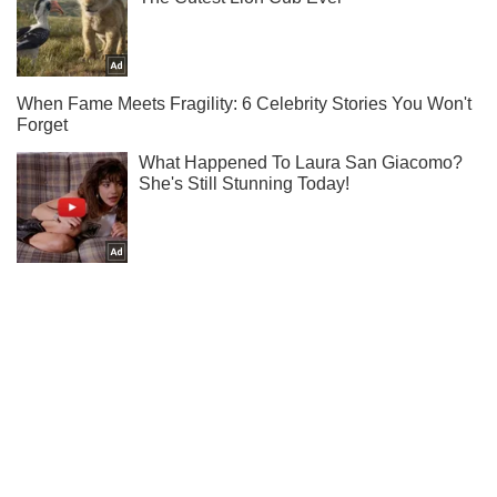
Мы в Telegram! Подписывайся! Читай только лучшее!
Подписаться
Подписаться
(Архив) Экономика
Украина и Россия...
Важное