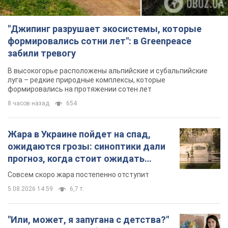
Жара в Украине пойдет на спад,
ожидаются грозы: синоптики дали
прогноз, когда стоит ожидать
изменения погоды
Совсем скоро жара постепенно отступит
5.08.2026 14:59
6,7 т.
"Или, может, я запугана с детства?"
Елена Зарецкая – об убийстве
бабушки-диссидентки Аллы
Горской, критике сына Стуса и
OBOZ.UA встретился с внучкой художницы-
бегстве в Португалию с пятью
диссидентки в Лиссабоне
детьми
5.08.2026 04:00
26,0 т.