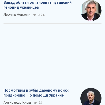
Посмотрим в зубы дареному коню:
придирчиво – о помощи Украине
Александр Кирш
5,3 т.
Между ужасной войной и еще худшим
миром на условиях агрессора, или
Безысходность – тоже оружие России
Алексей Копытько
4,9 т.
Лестница эскалации войны: к чему нам
нужно готовиться
Андрей Шевчишин
5,9 т.