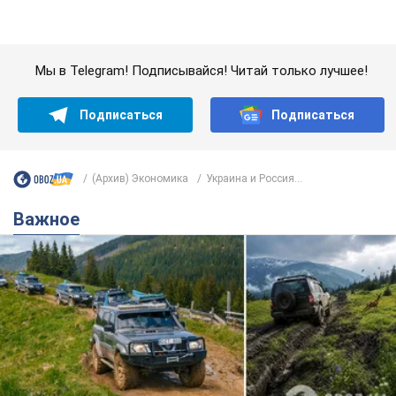
"Джипинг разрушает экосистемы, которые
формировались сотни лет": в Greenpeace
забили тревогу
В высокогорье расположены альпийские и субальпийские
луга – редкие природные комплексы, которые
формировались на протяжении сотен лет
8 часов назад
654