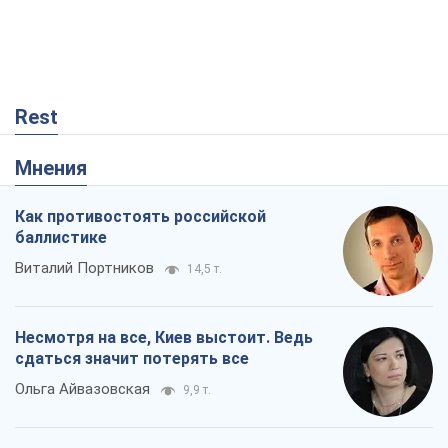
Виталий Портников
14,5 т.
Несмотря на все, Киев выстоит. Ведь
сдаться значит потерять все
Ольга Айвазовская
9,9 т.
Запад обязан остановить путинский
геноцид украинцев
Леонид Невзлин
3,0 т.