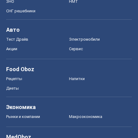
Диеты
Экономика
Рынки и компании
Mакроэкономика
MedOboz
Новости медицины
MAMACLUB
Шоу
Афиша
Сплетни
Красота
Мода
Женский Журнал