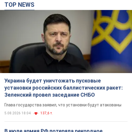
Украина будет уничтожать пусковые
установки российских баллистических ракет:
Зеленский провел заседание СНБО
Глава государства заявил, что установки будут атакованы
5.08.2026 18:04
137,6 т.
В июле армия РФ потеряла рекордное
количество БПЛА, лодок и катеров: в
Минобороны обнародовали статистику
В прошлом месяце также выросли потери РФ в живой силе и
танках, а также количество поражений на большом
расстоянии
10 часов назад
5,0 т.
"Нужны быстрые и нестандартные подходы":
Корецкий пообещал предоставить бизнесу
приоритетный доступ к имеющимся