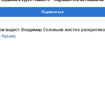
Подписаться
пагандист Владимир Соловьев жестко раскритико
м Крыму
.