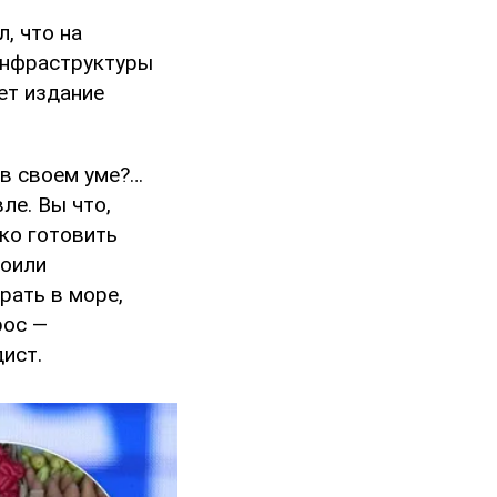
, что на
инфраструктуры
ет издание
 в своем уме?…
ле. Вы что,
зко готовить
роили
рать в море,
рос —
ист.