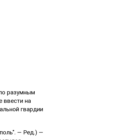
 по разумным
е ввести на
альной гвардии
оль". — Ред.) —