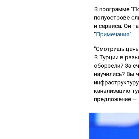
В программе "По
полуострове сл
и сервиса. Он т
"
Примечания"
.
"Смотришь цены
В Турции в разы
оборзели? За сч
научились? Вы ч
инфраструктуру
канализацию туд
предложение — р