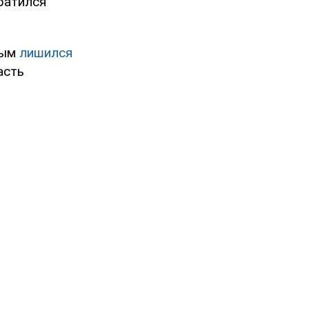
братился
рым
лишился
асть