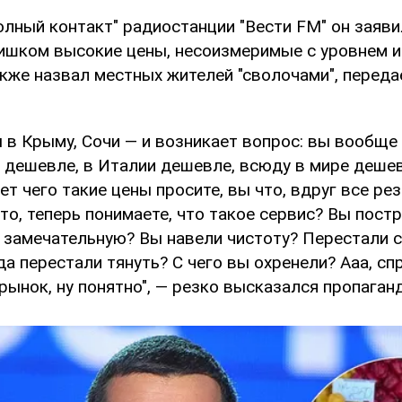
лный контакт" радиостанции "Вести FM" он заявил
ишком высокие цены, несоизмеримые с уровнем 
акже назвал местных жителей "сволочами", переда
 в Крыму, Сочи — и возникает вопрос: вы вообще
 дешевле, в Италии дешевле, всюду в мире дешев
ет чего такие цены просите, вы что, вдруг все ре
то, теперь понимаете, что такое сервис? Вы пост
 замечательную? Вы навели чистоту? Перестали с
а перестали тянуть? С чего вы охренели? Ааа, сп
ынок, ну понятно", — резко высказался пропаганд