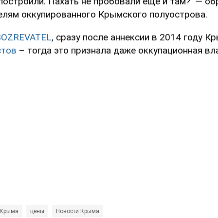
построили. Пахать не пробовали еще и там?" — о
елям оккупированного Крымского полуострова.
BOZREVATEL
, сразу после аннексии в 2014 году К
стов
– тогда это признала даже оккупационная вл
 Крыма
цены
Новости Крыма