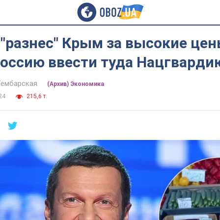
"разнес" Крым за высокие цен
Россию ввести туда Нацгварди
Гембарская
(Архив) Экономика
24
215,6 т.