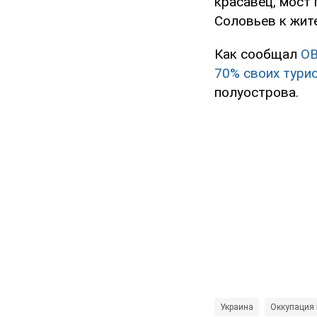
красавец, мост 
Соловьев к жит
Как сообщал
O
70% своих тури
полуострова.
Украина
Оккупация