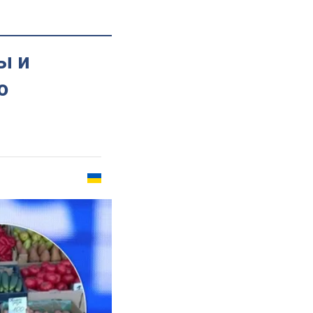
ы и
ю