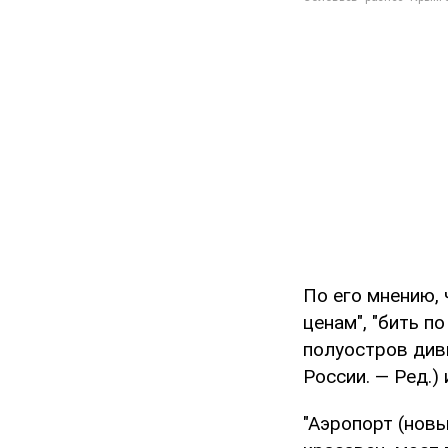
По его мнению,
ценам", "бить п
полуостров див
России. — Ред.)
"Аэропорт (нов