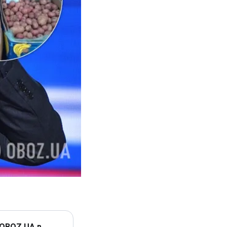
 OBOZ.UA в