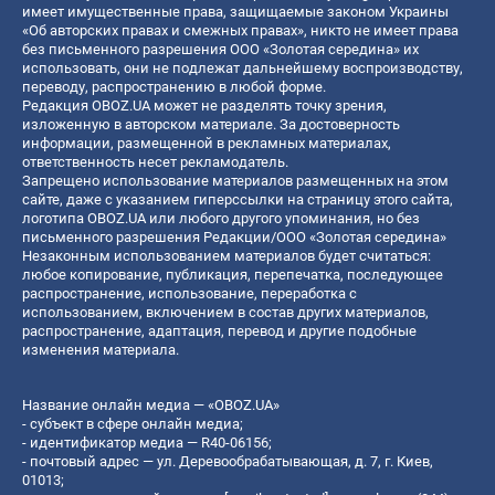
имеет имущественные права, защищаемые законом Украины
«Об авторских правах и смежных правах», никто не имеет права
без письменного разрешения ООО «Золотая середина» их
использовать, они не подлежат дальнейшему воспроизводству,
переводу, распространению в любой форме.
Редакция OBOZ.UA может не разделять точку зрения,
изложенную в авторском материале. За достоверность
информации, размещенной в рекламных материалах,
ответственность несет рекламодатель.
Запрещено использование материалов размещенных на этом
сайте, даже с указанием гиперссылки на страницу этого сайта,
логотипа OBOZ.UA или любого другого упоминания, но без
письменного разрешения Редакции/ООО «Золотая середина»
Незаконным использованием материалов будет считаться:
любое копирование, публикация, перепечатка, последующее
распространение, использование, переработка с
использованием, включением в состав других материалов,
распространение, адаптация, перевод и другие подобные
изменения материала.
Название онлайн медиа — «OBOZ.UA»
- субъект в сфере онлайн медиа;
- идентификатор медиа — R40-06156;
- почтовый адрес — ул. Деревообрабатывающая, д. 7, г. Киев,
01013;