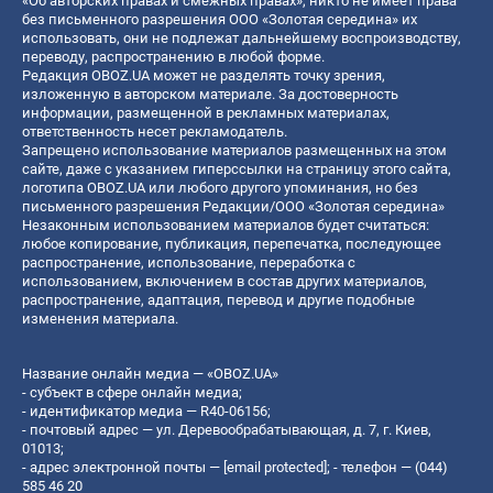
«Об авторских правах и смежных правах», никто не имеет права
без письменного разрешения ООО «Золотая середина» их
использовать, они не подлежат дальнейшему воспроизводству,
переводу, распространению в любой форме.
Редакция OBOZ.UA может не разделять точку зрения,
изложенную в авторском материале. За достоверность
информации, размещенной в рекламных материалах,
ответственность несет рекламодатель.
Запрещено использование материалов размещенных на этом
сайте, даже с указанием гиперссылки на страницу этого сайта,
логотипа OBOZ.UA или любого другого упоминания, но без
письменного разрешения Редакции/ООО «Золотая середина»
Незаконным использованием материалов будет считаться:
любое копирование, публикация, перепечатка, последующее
распространение, использование, переработка с
использованием, включением в состав других материалов,
распространение, адаптация, перевод и другие подобные
изменения материала.
Название онлайн медиа — «OBOZ.UA»
- субъект в сфере онлайн медиа;
- идентификатор медиа — R40-06156;
- почтовый адрес — ул. Деревообрабатывающая, д. 7, г. Киев,
01013;
- адрес электронной почты —
[email protected]
; - телефон — (044)
585 46 20