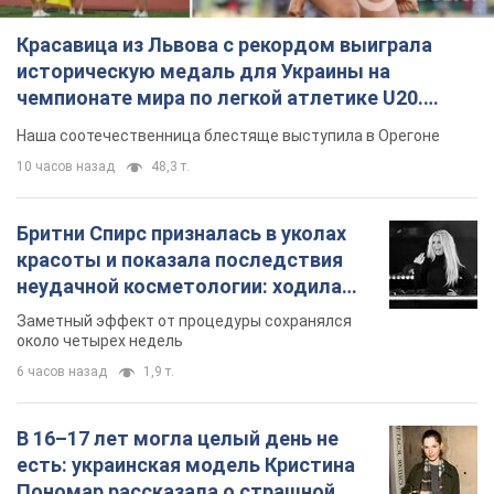
Красавица из Львова с рекордом выиграла
историческую медаль для Украины на
чемпионате мира по легкой атлетике U20.
Видео
Наша соотечественница блестяще выступила в Орегоне
10 часов назад
48,3 т.
Бритни Спирс призналась в уколах
красоты и показала последствия
неудачной косметологии: ходила
так почти месяц
Заметный эффект от процедуры сохранялся
около четырех недель
6 часов назад
1,9 т.
В 16–17 лет могла целый день не
есть: украинская модель Кристина
Пономар рассказала о страшной