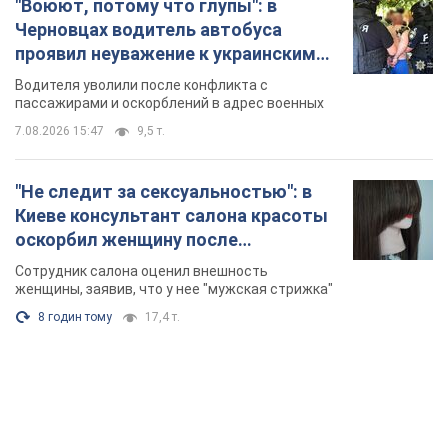
"Воюют, потому что глупы": в
Черновцах водитель автобуса
проявил неуважение к украинским
военным и поплатился за это.
Водителя уволили после конфликта с
Видео
пассажирами и оскорблений в адрес военных
7.08.2026 15:47
9,5 т.
"Не следит за сексуальностью": в
Киеве консультант салона красоты
оскорбил женщину после
химиотерапии, разгорелся скандал.
Сотрудник салона оценил внешность
Фото
женщины, заявив, что у нее "мужская стрижка"
8 годин тому
17,4 т.