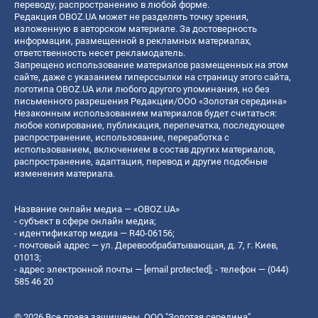
переводу, распространению в любой форме.
Редакция OBOZ.UA может не разделять точку зрения,
изложенную в авторском материале. За достоверность
информации, размещенной в рекламных материалах,
ответственность несет рекламодатель.
Запрещено использование материалов размещенных на этом
сайте, даже с указанием гиперссылки на страницу этого сайта,
логотипа OBOZ.UA или любого другого упоминания, но без
письменного разрешения Редакции/ООО «Золотая середина»
Незаконным использованием материалов будет считаться:
любое копирование, публикация, перепечатка, последующее
распространение, использование, переработка с
использованием, включением в состав других материалов,
распространение, адаптация, перевод и другие подобные
изменения материала.
Название онлайн медиа — «OBOZ.UA»
- субъект в сфере онлайн медиа;
- идентификатор медиа — R40-06156;
- почтовый адрес — ул. Деревообрабатывающая, д. 7, г. Киев,
01013;
- адрес электронной почты —
[email protected]
; - телефон — (044)
585 46 20
© 2026 Все права защищены, ООО "Золотая середина".