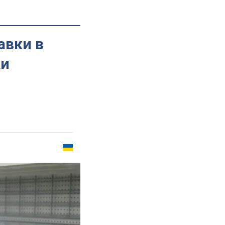
авки в
ки