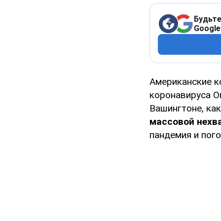
Будьте
Google
Американские 
коронавируса О
Вашингтоне, как
массовой нехв
пандемия и пого