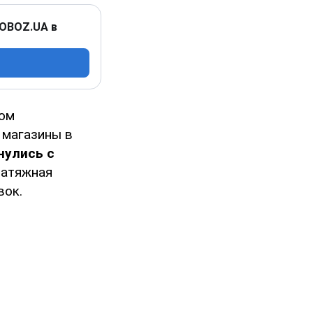
 OBOZ.UA в
мом
 магазины в
нулись с
Затяжная
вок.