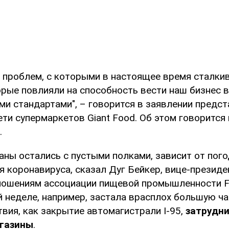
о проблем, с которыми в настоящее время сталки
орые повлияли на способность вести наш бизнес в
и стандартами", – говорится в заявлении предст
ти супермаркетов Giant Food. Об этом говорится
.
аны остались с пустыми полками, зависит от пого
 коронавируса, сказал Дуг Бейкер, вице-президе
ошениям ассоциации пищевой промышленности F
й неделе, например, застала врасплох большую ча
твия, как закрытие автомагистрали I-95,
затрудн
агазины
.