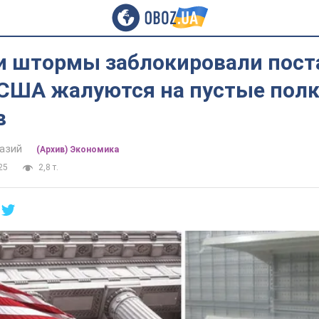
и штормы заблокировали пост
 США жалуются на пустые пол
в
азий
(Архив) Экономика
25
2,8 т.