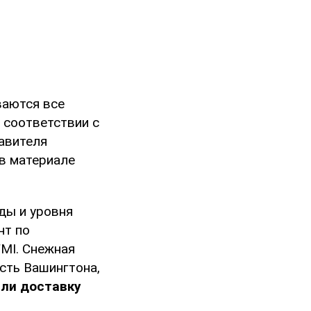
ваются все
 соответствии с
авителя
 в материале
ды и уровня
нт по
MI. Снежная
сть Вашингтона,
или доставку