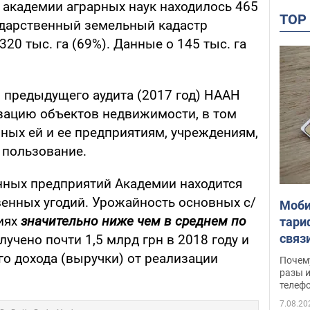
академии аграрных наук находилось 465
TO
сударственный земельный кадастр
20 тыс. га (69%). Данные о 145 тыс. га
и предыдущего аудита (2017 год) НААН
изацию объектов недвижимости, в том
ных ей и ее предприятиям, учреждениям,
 пользование.
нных предприятий Академии находится
венных угодий. Урожайность основных с/
Моби
тиях
значительно ниже чем в среднем по
тари
связ
лучено почти 1,5 млрд грн в 2018 году и
жало
ого дохода (выручки) от реализации
Почем
разы и
телеф
7.08.20