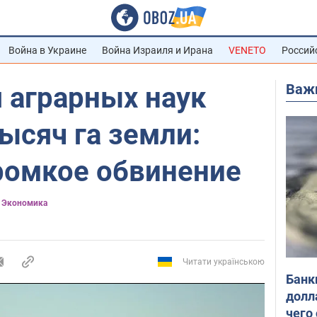
Война в Украине
Война Израиля и Ирана
VENETO
Россий
Важ
 аграрных наук
ысяч га земли:
ромкое обвинение
) Экономика
Читати українською
Банк
долл
чего