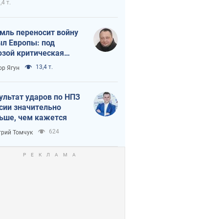
,4 т.
мль переносит войну
ыл Европы: под
озой критическая
истика
13,4 т.
ор Ягун
ультат ударов по НПЗ
сии значительно
ьше, чем кажется
624
рий Томчук