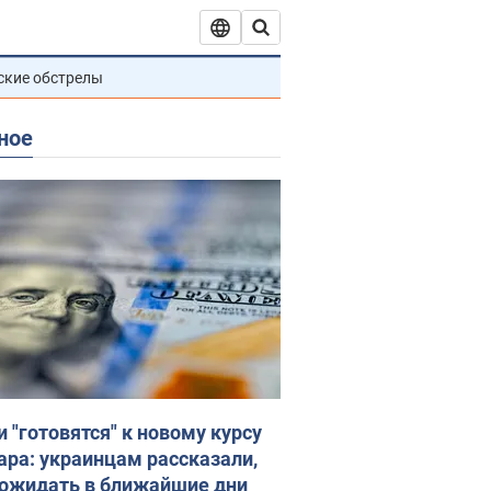
ские обстрелы
ное
и "готовятся" к новому курсу
ара: украинцам рассказали,
 ожидать в ближайшие дни