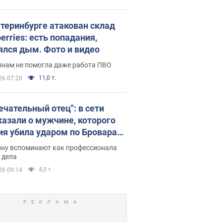
атеринбурге атакован склад
erries: есть попадания,
ялся дым. Фото и видео
янам не помогла даже работа ПВО
11,0 т.
26 07:20
ечательный отец": в сети
казали о мужчине, которого
ия убила ударом по Броварам.
ну вспоминают как профессионала
 дела
4,0 т.
26 09:14