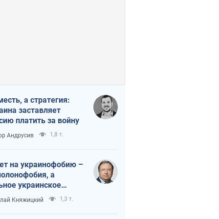
месть, а стратегия:
аина заставляет
сию платить за войну
1,8 т.
ор Андрусив
ет на украинофобию –
полонофобия, а
ьное украинское
ударство
1,3 т.
лай Княжицкий