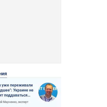
ения
 уже переживали
удшее": Украине не
ит поддаваться
аянию из-за
ей Марченко, эксперт
етного террора