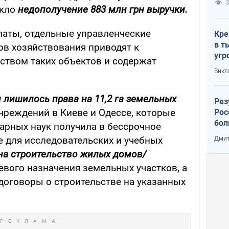
3
екло
недополучение 883 млн грн выручки.
аты, отдельные управленческие
Кре
в т
ов хозяйствования приводят к
угр
рством таких объектов и содержат
лог
Викт
 лишилось права на 11,2 га земельных
Рез
чреждений в Киеве и Одессе, которые
Рос
бол
арных наук получила в бессрочное
 для исследовательских и учебных
Дмит
на строительство жилых домов/
вого назначения земельных участков, а
договоры о строительстве на указанных