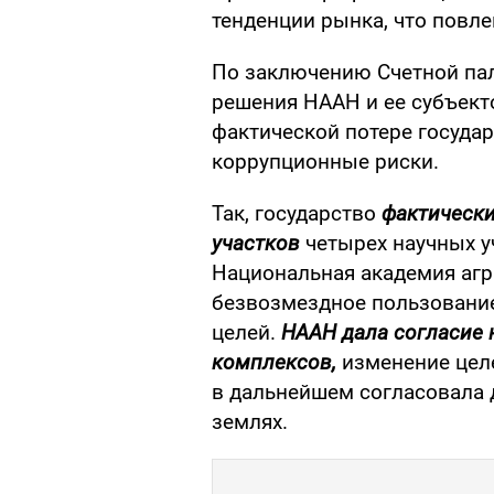
тенденции рынка, что повл
По заключению Счетной пал
решения НААН и ее субъект
фактической потере госуда
коррупционные риски.
Так, государство
фактически
участков
четырех научных у
Национальная академия агр
безвозмездное пользование
целей.
НААН дала согласие 
комплексов,
изменение целе
в дальнейшем согласовала 
землях.