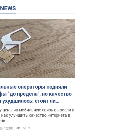
P NEWS
льные операторы подняли
фы "до предела", но качество
и ухудшилось: стоит ли
ваться на цены
у цены на мобильную связь выросли в
 как улучшить качество интернета в
оне
6,9 т.
26 12:00