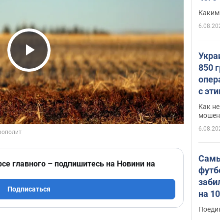
Каким
6.08.20
Укра
Play Video
850 
опер
с эт
Как не
мошен
6.08.20
Самы
рсе главного – подпишитесь на Новини на
футб
заби
Подписаться
на 1
Виде
Поеди