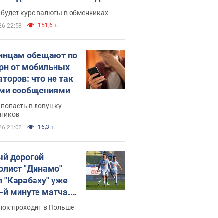
 будет курс валюты в обменниках
151,6 т.
26 22:58
инцам обещают по
грн от мобильных
аторов: что не так
ими сообщениями
 попасть в ловушку
ников
16,3 т.
26 21:02
й дорогой
олист "Динамо"
л "Карабаху" уже
0-й минуте матча.
о
нок проходит в Польше