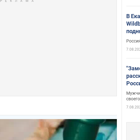
В Ек
Wildb
подн
Росси
7.08.20
"Зам
расс
Росс
Фото
Мужчи
своего
7.08.20