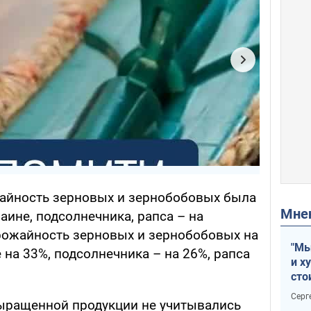
жайность зерновых и зернобобовых была
Мн
аине, подсолнечника, рапса – на
урожайность зерновых и зернобобовых на
"Мы
на 33%, подсолнечника – на 26%, рапса
и х
сто
отч
Серг
ыращенной продукции не учитывались
рак