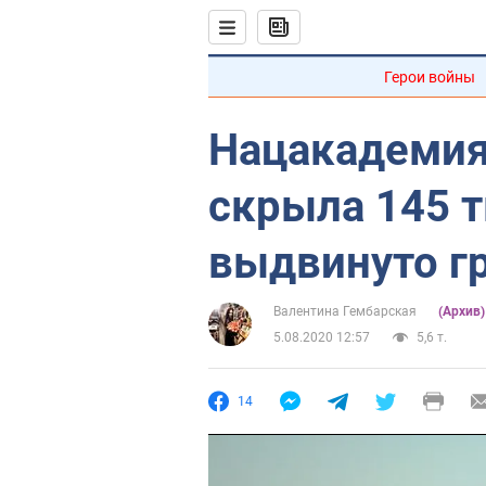
Герои войны
Нацакадемия
скрыла 145 т
выдвинуто г
Валентина Гембарская
(Архив
5.08.2020 12:57
5,6 т.
14