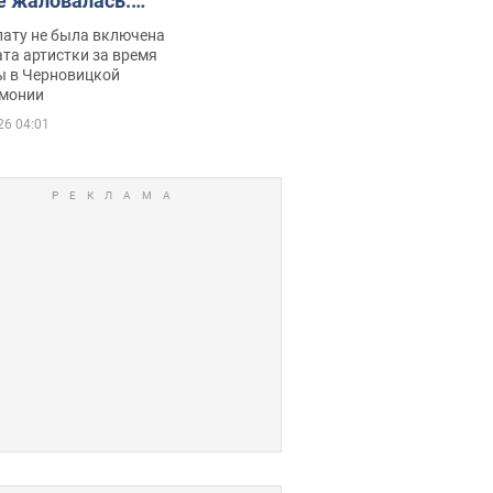
е жаловалась:
ько получала
лату не была включена
ца
та артистки за время
ы в Черновицкой
монии
26 04:01