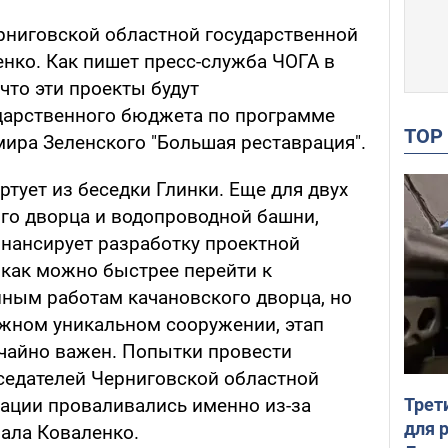
рниговской областной государственной
нко. Как пишет пресс-служба ЧОГА в
что эти проекты будут
дарственного бюджета по программе
TO
ира Зеленского "Большая реставрация".
ртует из беседки Глинки. Еще для двух
ого дворца и водопроводной башни,
инансирует разработку проектной
 как можно быстрее перейти к
ным работам качановского дворца, но
ожном уникальном сооружении, этап
чайно важен. Попытки провести
седателей Черниговской областной
Трет
ации проваливались именно из-за
для 
зала Коваленко.