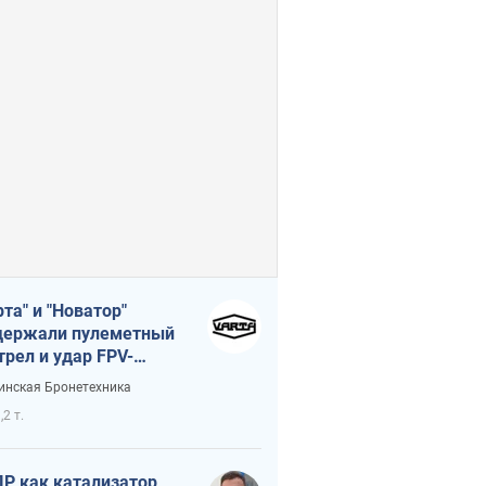
рта" и "Новатор"
ержали пулеметный
трел и удар FPV-
на, сохранив жизнь
инская Бронетехника
церу ВСУ
,2 т.
Р как катализатор