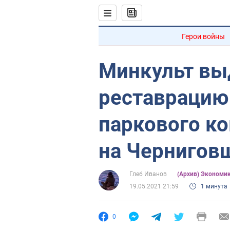
Герои войны
Минкульт вы
реставрацию
паркового к
на Чернигов
Глеб Иванов
(Архив) Экономи
19.05.2021 21:59
1 минута
0