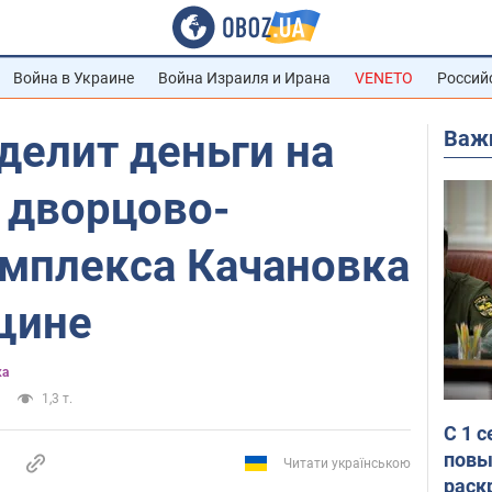
Война в Украине
Война Израиля и Ирана
VENETO
Россий
Важ
делит деньги на
 дворцово-
омплекса Качановка
щине
ка
1,3 т.
С 1 
повы
Читати українською
раск