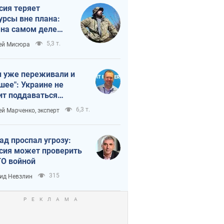
сия теряет
урсы вне плана:
 на самом деле
тует темп войны
5,3 т.
ей Мисюра
 уже переживали и
шее": Украине не
ит поддаваться
аянию из-за
6,3 т.
ей Марченко, эксперт
етного террора
ад проспал угрозу:
сия может проверить
О войной
315
ид Невзлин