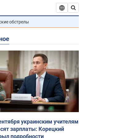
ские обстрелы
ное
сентября украинским учителям
сят зарплаты: Корецкий
рыл подробности