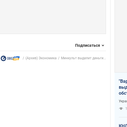
Подписаться
(Архив) Экономика
Минкульт выделит деньги...
"Ва
выд
обс
дро
Укра
офи
1
КНД