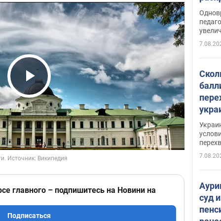
Однов
педаг
увелич
7.08.20
Скол
балл
Play Video
пере
укра
июле
Украи
назв
услови
перех
7.08.20
Аури
рсе главного – подпишитесь на Новини на
суд 
пенс
Подписаться