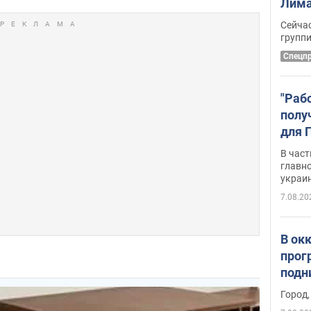
Лима
крит
Сейчас
удал
групп
Спецп
"Раб
полу
для 
докл
В част
новы
главн
украи
7.08.20
В ок
прог
подн
виде
Город,