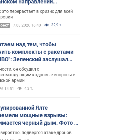
нском направлении
ический дискомфорт: как это
 это перерастает в кризис для всей
ось
ировки
32,9 т.
роект
7.08.2026 16:40
отаем над тем, чтобы
чить комплекты с ракетами
ПВО": Зеленский заслушал
ад Драпатого и объявил о
ности, он обсудил с
х мерах
окомандующим кадровые вопросы в
нской армии
4,3 т.
26 14:51
купированной Ялте
ремели мощные взрывы:
имается черный дым. Фото и
о
 вероятно, подвергся атаке дронов