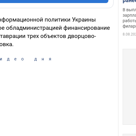
ране
скол
В вып
певи
зарпла
информационной политики Украины
работ
филар
ое обладминистрацией финансирование
8.08.20
ставрации трех объектов дворцово-
овка.
идео дня