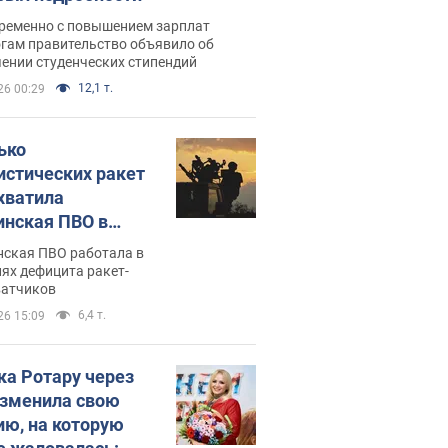
ременно с повышением зарплат
огам правительство объявило об
ении студенческих стипендий
12,1 т.
26 00:29
ько
истических ракет
хватила
инская ПВО в
: в Минобороны
нская ПВО работала в
али цифру
ях дефицита ракет-
ватчиков
6,4 т.
26 15:09
ка Ротару через
изменила свою
ию, на которую