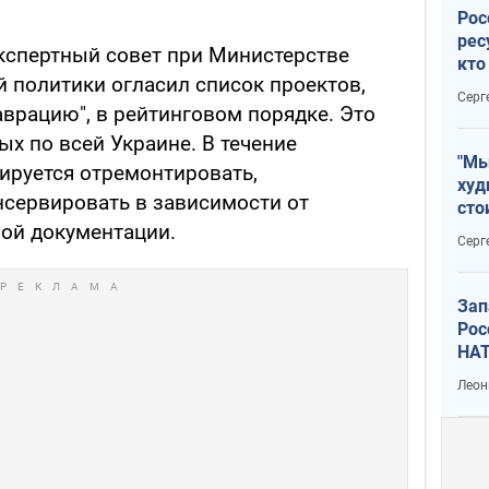
Рос
рес
экспертный совет при Министерстве
кто
 политики огласил список проектов,
дик
Серг
врацию", в рейтинговом порядке. Это
х по всей Украине. В течение
"Мы
ируется отремонтировать,
худ
нсервировать в зависимости от
сто
ой документации.
отч
Серг
рак
Зап
Рос
НАТ
Леон