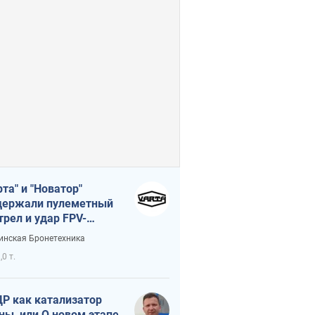
рта" и "Новатор"
ержали пулеметный
трел и удар FPV-
на, сохранив жизнь
инская Бронетехника
церу ВСУ
,0 т.
Р как катализатор
ны, или О новом этапе