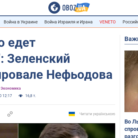
Война в Украине
Война Израиля и Ирана
VENETO
Россий
Важ
о едет
: Зеленский
 провале Нефьодова
) Экономика
0 12:17
16,8 т.
Читати українською
Во Л
спро
разг