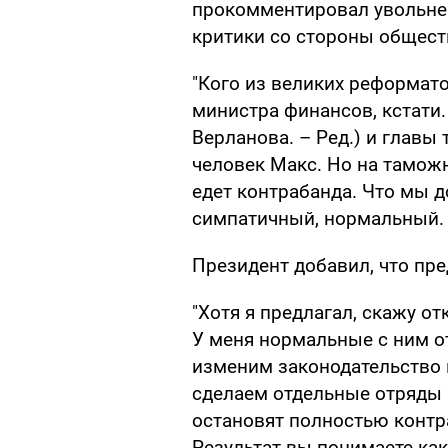
прокомментировал увольне
критики со стороны общест
"Кого из великих реформат
министра финансов, кстати.
Верланова. – Ред.) и глав
человек Макс. Но на таможн
едет контрабанда. Что мы 
симпатичный, нормальный. Н
Президент добавил, что пр
"Хотя я предлагал, скажу о
У меня нормальные с ним от
изменим законодательство 
сделаем отдельные отряды 
остановят полностью контра
Результат вы понимаете ка