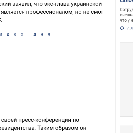
сало
ий заявил, что экс-глава украинской
оско
Сотру
является профессионалом, но не смог
посл
внешн
.
что у 
разг
Фото
7.0
идео дня
я своей пресс-конференции по
резидентства. Таким образом он