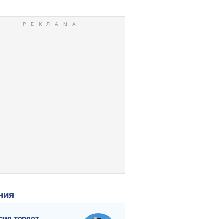
ения
сия теряет