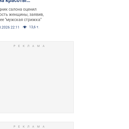
на красоты
рбил женщину
дник салона оценил
е химиотерапии,
ость женщины, заявив,
нее "мужская стрижка"
орелся скандал.
13,6 т.
8.2026 22:11