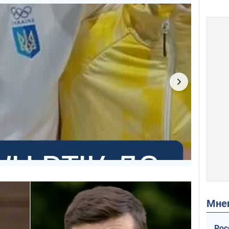
Мн
Рос