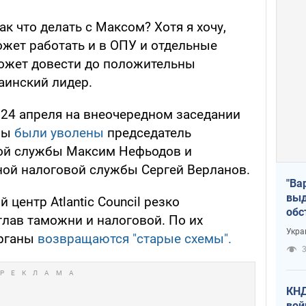
Так что делать с Максом? Хотя я хочу,
ожет работать и в ОПУ и отдельные
может довести до положительны
раинский лидер.
, 24 апреля на внеочередном заседании
ны
были уволены
председатель
ой службы Максим Нефьодов и
ной налоговой службы Сергей Верланов.
"Ва
выд
центр Atlantic Council резко
обс
глав таможни и налоговой. По их
дро
Укра
органы
возвращаются "старые схемы".
офи
3
КНД
вой