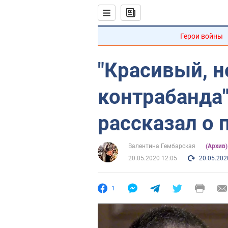
Герои войны
"Красивый, н
контрабанда"
рассказал о
Валентина Гембарская
(Архив
20.05.2020 12:05
20.05.202
1