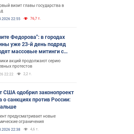
рвый визит главы государства в
ад
76,7 т.
8.2026 22:55
ните Федорова": в городах
ины уже 23-й день подряд
одят массовые митинги с
атами. Фото и видео
ники акций продолжают серию
евных протестов
2,2 т.
26 22:22
т США одобрил законопроект
а о санкциях против России:
дальше
ент предусматривает новые
мические ограничения
4,6 т.
8.2026 22:38