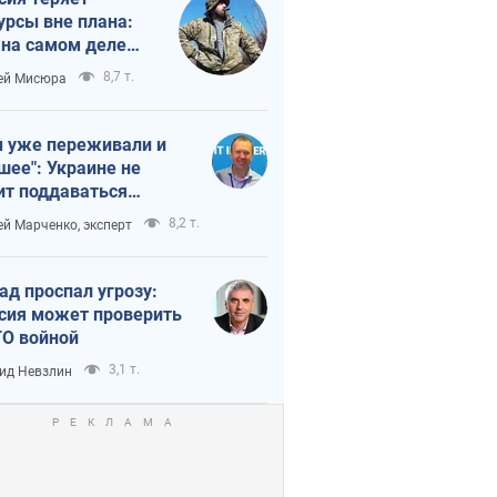
урсы вне плана:
 на самом деле
тует темп войны
8,7 т.
ей Мисюра
 уже переживали и
шее": Украине не
ит поддаваться
аянию из-за
8,2 т.
ей Марченко, эксперт
етного террора
ад проспал угрозу:
сия может проверить
О войной
3,1 т.
ид Невзлин