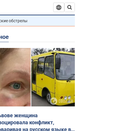
ские обстрелы
ное
ьвове женщина
воцировала конфликт,
оваривая на русском языке в