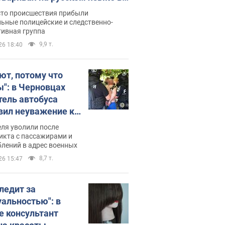
рутке: полиция составила
сто происшествия прибыли
нистративный протокол.
ьные полицейские и следственно-
тивная группа
о
9,9 т.
26 18:40
ют, потому что
ы": в Черновцах
тель автобуса
вил неуважение к
инским военным и
ля уволили после
тился за это.
икта с пассажирами и
лений в адрес военных
о
8,7 т.
26 15:47
следит за
уальностью": в
е консультант