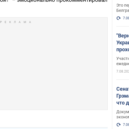
Это пе
Белгр
7.0
"Вер
Укра
прох
плак
Участ
ежедн
7.08.20
Сена
Грэм
что 
Докум
эконо
7.0