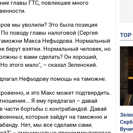
ние главы ГТС, повлекшее много
венности.
оров мы уволили? Это была позиция
 По поводу главы налоговой (Сергея
TO
ы таможни Макса Нефьодова. Нормальный
е берут взятки. Нормальный человек, но
должны с вами сделать? Он хороший,
о этого мало", – сказал Зеленский.
едлагал Нефьодову помощь на таможне.
ткровенно, и это Макс может подтвердить.
ношения... Я ему предлагал – давай
в части бортьбы с контрабандой. Давай
Зеле
военных, которые зайдут на таможню и
Серб
банду. Нет, мы все сделаем сами.
Вучи
кой?" – эмоционально прокомментировал