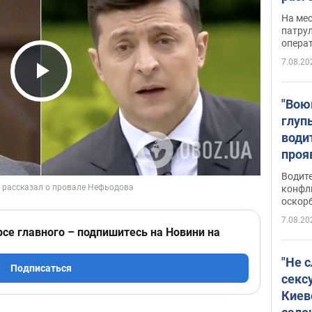
марш
На ме
адми
патрул
опера
Виде
7.08.20
Play Video
"Вою
глуп
води
проя
укра
Водите
попла
конфл
оскорб
Виде
7.08.20
рсе главного – подпишитесь на Новини на
"Не 
Подписаться
секс
Киев