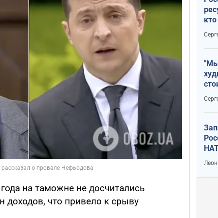
рес
кто
дик
Серг
"Мы
худ
сто
отч
Серг
рак
Зап
Рос
НАТ
Леон
 года на таможне не досчитались
 доходов, что привело к срыву