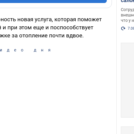
сало
оско
Сотру
посл
внешн
ность новая услуга, которая поможет
что у 
разг
 и при этом еще и поспособствует
Фото
7.0
ке за отопление почти вдвое.
идео дня