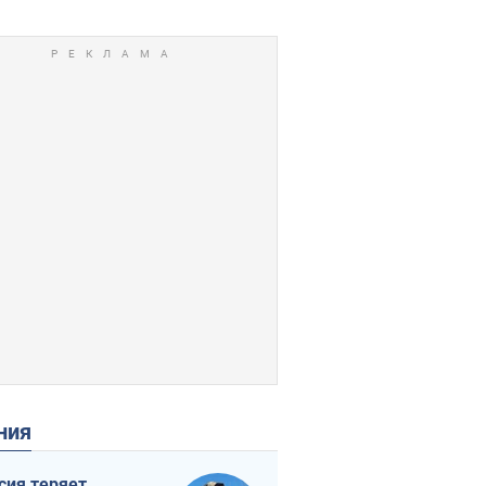
ения
сия теряет