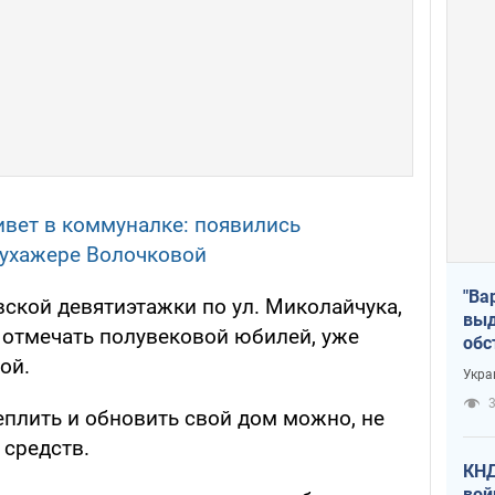
вет в коммуналке: появились
 ухажере Волочковой
"Ва
вской девятиэтажки по ул. Миколайчука,
выд
ет отмечать полувековой юбилей, уже
обс
ой.
дро
Укра
офи
3
еплить и обновить свой дом можно, не
средств.
КНД
вой