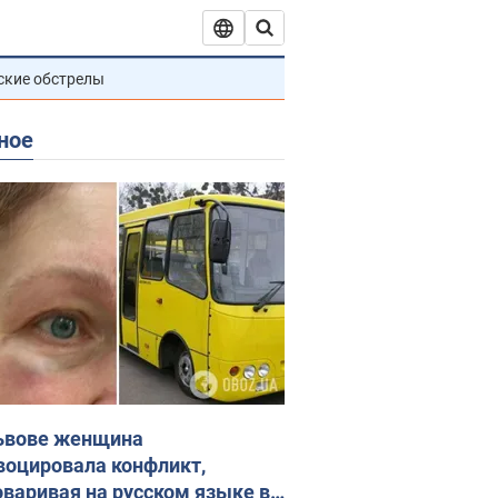
ские обстрелы
ное
ьвове женщина
воцировала конфликт,
оваривая на русском языке в