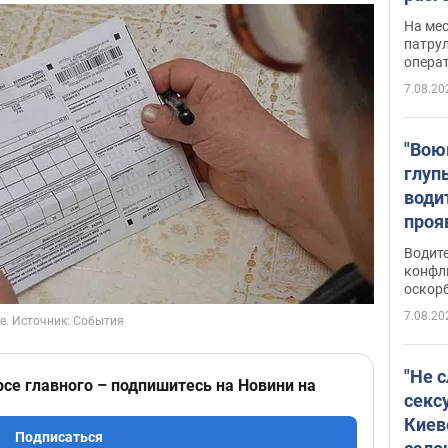
марш
На ме
адми
патрул
опера
Виде
7.08.20
"Вою
глуп
води
проя
укра
Водите
попла
конфл
оскорб
Виде
7.08.20
"Не 
рсе главного – подпишитесь на Новини на
секс
Киев
Подписаться