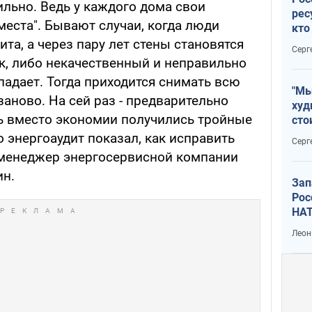
льно. Ведь у каждого дома свои
рес
места". Бывают случаи, когда люди
кто
дик
та, а через пару лет стены становятся
Серг
к, либо некачественный и неправильно
падает. Тогда приходится снимать всю
"Мы
заново. На сей раз - предварительно
худ
ть вместо экономии получились тройные
сто
отч
о энергоаудит показал, как исправить
Серг
рак
 менеджер энергосервисной компании
н.
Зап
Рос
НАТ
Леон