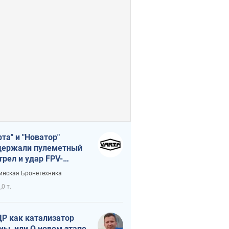
рта" и "Новатор"
ержали пулеметный
трел и удар FPV-
на, сохранив жизнь
инская Бронетехника
церу ВСУ
,0 т.
Р как катализатор
ны, или О новом этапе