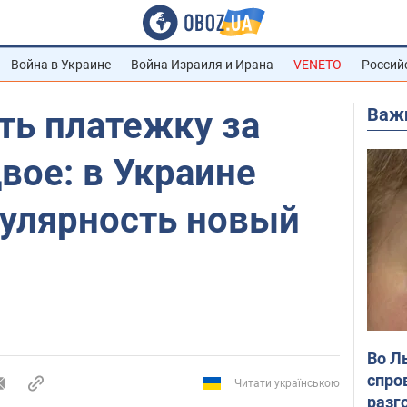
Война в Украине
Война Израиля и Ирана
VENETO
Россий
Важ
ть платежку за
вое: в Украине
пулярность новый
Во Л
спро
Читати українською
разг