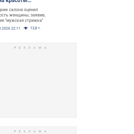
на красоты
рбил женщину
дник салона оценил
е химиотерапии,
ость женщины, заявив,
нее "мужская стрижка"
орелся скандал.
13,8 т.
8.2026 22:11