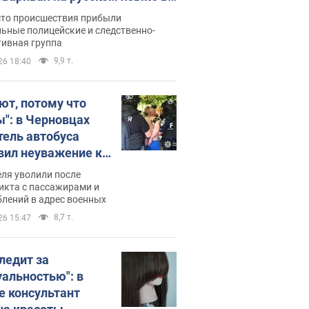
рутке: полиция составила
сто происшествия прибыли
нистративный протокол.
ьные полицейские и следственно-
тивная группа
о
9,9 т.
26 18:40
ют, потому что
ы": в Черновцах
тель автобуса
вил неуважение к
инским военным и
ля уволили после
тился за это.
икта с пассажирами и
лений в адрес военных
о
8,7 т.
26 15:47
следит за
уальностью": в
е консультант