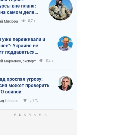
урсы вне плана:
 на самом деле
тует темп войны
8,7 т.
ей Мисюра
 уже переживали и
шее": Украине не
ит поддаваться
аянию из-за
8,2 т.
ей Марченко, эксперт
етного террора
ад проспал угрозу:
сия может проверить
О войной
3,1 т.
ид Невзлин