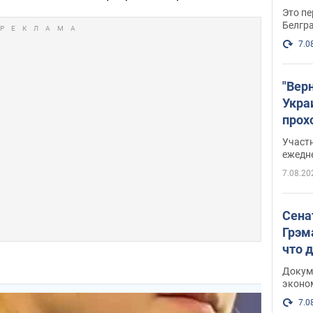
Это пе
Белгр
7.0
"Вер
Укра
прох
плак
Участ
ежедн
7.08.20
Сена
Грэм
что 
Докум
эконо
7.0