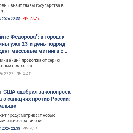
рвый визит главы государства в
ад
77,7 т.
8.2026 22:55
ните Федорова": в городах
ины уже 23-й день подряд
одят массовые митинги с
атами. Фото и видео
ники акций продолжают серию
евных протестов
2,2 т.
26 22:22
т США одобрил законопроект
а о санкциях против России:
дальше
ент предусматривает новые
мические ограничения
4,6 т.
8.2026 22:38