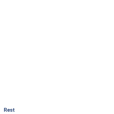
Rest
Мнения
Украинский парадокс, или Почему у
Путина ничего не получилось с
Украиной
Виталий Портников
7,9 т.