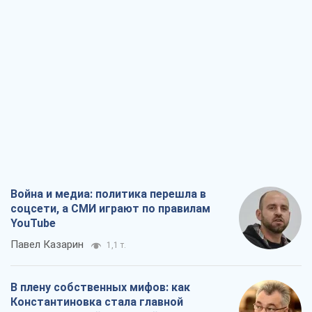
Война и медиа: политика перешла в
соцсети, а СМИ играют по правилам
YouTube
Павел Казарин
1,1 т.
В плену собственных мифов: как
Константиновка стала главной
идеологической ловушкой для
российских оккупантов
Дмитрий Снегирев
3,4 т.
Рекрутинг: обновленный и, похоже,
полезный вражеский опыт, или
Диалектика требовательной трусости
Александр Кирш
2,8 т.