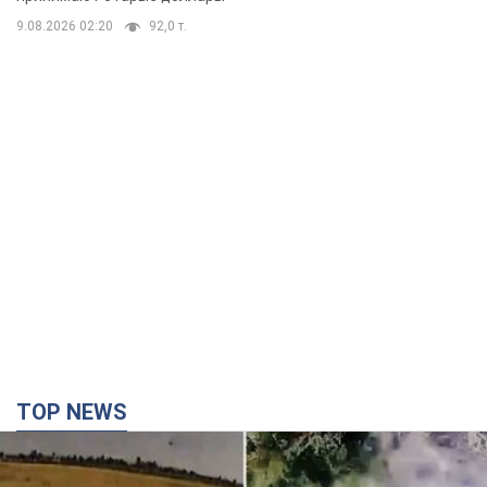
TOP NEWS
"Без техники — без пехоты!" В сети показали