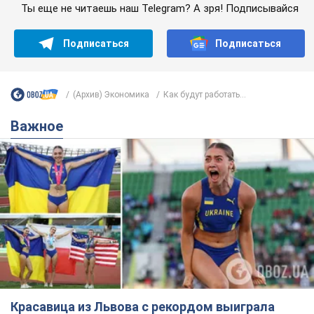
Красавица из Львова с рекордом выиграла
историческую медаль для Украины на
чемпионате мира по легкой атлетике U20.
Видео
Наша соотечественница блестяще выступила в Орегоне
8 годин тому
39,6 т.
Александру Пономареву – 53: что
известно о трех детях секс-