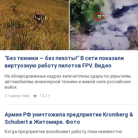
виртуозную работу пилотов FPV. Видео
На обнародованных кадрах запечатлены удары по укрытиям,
автомобилям, инженерной технике и живой силе российских
войск
2 години тому
12,2 т.
Армия РФ уничтожила предприятие Kromberg &
Schubert в Житомире. Фото
Когда предприятие возобновит работу, пока неизвестно
2 години тому
10,0 т.
Киево-Печерскую лавру закроют 80-метровым
"монстром"? Почему киевские власти
отказались остановить строительство
небоскреба "московского верующего"
Какая реакция Кличко на петицию по отмене строительства
6 годин тому
63,7 т.