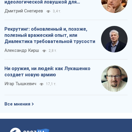
Ни оружия, ни людей: как Лукашенко
создает новую армию
Игар Тышкевич
17,1 т.
Все мнения
О компании
Команда
Правовая информация
Политика
конфиденциальности
Реклама на сайте
Документы
Редакционная политика
Журналисты OBOZ.UA на месте
событий