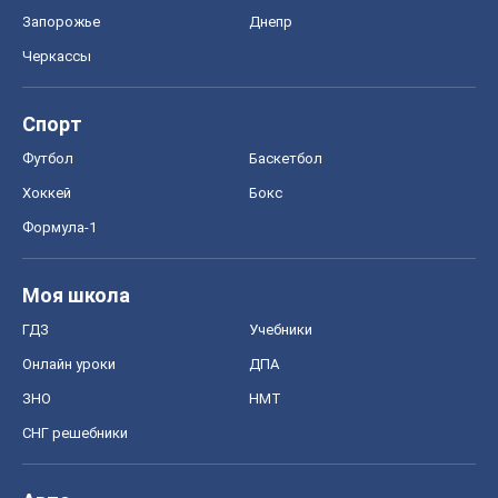
Формула-1
Моя школа
ГДЗ
Учебники
Онлайн уроки
ДПА
ЗНО
НМТ
СНГ решебники
Авто
Тест Драйв
Электромобили
Акции
Сервис
Food Oboz
Рецепты
Напитки
Диеты