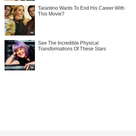
Ты еще не читаешь наш Telegram? А зря! Подписывайся
Подписаться
Подписаться
(Архив) Экономика
Как будут работать...
Важное