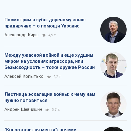
Посмотрим в зубы дареному коню:
придирчиво – о помощи Украине
Александр Кирш
4,9 т.
Между ужасной войной и еще худшим
миром на условиях агрессора, или
Безысходность – тоже оружие России
Алексей Копытько
4,7 т.
Лестница эскалации войны: к чему нам
нужно готовиться
Андрей Шевчишин
5,7 т.
"Когда хочется мести": почему