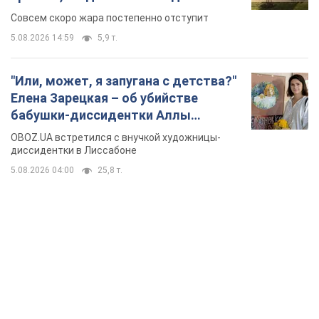
изменения погоды
Совсем скоро жара постепенно отступит
5.08.2026 14:59
5,9 т.
"Или, может, я запугана с детства?"
Елена Зарецкая – об убийстве
бабушки-диссидентки Аллы
Горской, критике сына Стуса и
OBOZ.UA встретился с внучкой художницы-
бегстве в Португалию с пятью
диссидентки в Лиссабоне
детьми
5.08.2026 04:00
25,8 т.