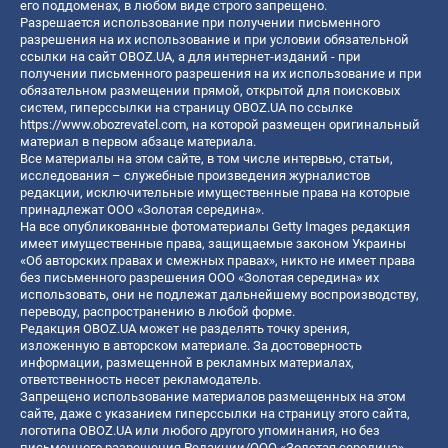
его поддоменах, в любом виде строго запрещено.
Разрешается использование при получении письменного
разрешения на их использование и при условии обязательной
ссылки на сайт OBOZ.UA, а для интернет-изданий - при
получении письменного разрешения на их использование и при
обязательном размещении прямой, открытой для поисковых
систем, гиперссылки на страницу OBOZ.UA по ссылке
https://www.obozrevatel.com
, на которой размещен оригинальный
материал в первом абзаце материала.
Все материалы на этом сайте, в том числе интервью, статьи,
исследования – служебные произведения журналистов
редакции, исключительные имущественные права на которые
принадлежат ООО «Золотая середина».
На все опубликованные фотоматериалы Getty Images редакция
имеет имущественные права, защищаемые законом Украины
«Об авторских правах и смежных правах», никто не имеет права
без письменного разрешения ООО «Золотая середина» их
использовать, они не подлежат дальнейшему воспроизводству,
переводу, распространению в любой форме.
Редакция OBOZ.UA может не разделять точку зрения,
изложенную в авторском материале. За достоверность
информации, размещенной в рекламных материалах,
ответственность несет рекламодатель.
Запрещено использование материалов размещенных на этом
сайте, даже с указанием гиперссылки на страницу этого сайта,
логотипа OBOZ.UA или любого другого упоминания, но без
письменного разрешения Редакции/ООО «Золотая середина»