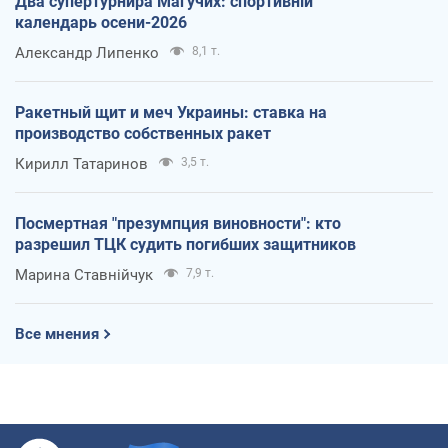
Два супертурнира Магучих: спортивній
календарь осени-2026
Александр Липенко
8,1 т.
Ракетный щит и меч Украины: ставка на
производство собственных ракет
Кирилл Татаринов
3,5 т.
Посмертная "презумпция виновности": кто
разрешил ТЦК судить погибших защитников
Марина Ставнійчук
7,9 т.
Все мнения