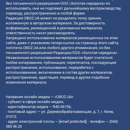
без письменного разрешения ООО «Золотая середина» их
использовать, они не подлежат дальнейшему воспроизводству,
переводу, распространению в любой форме.
Редакция OBOZ.UA может не разделять точку зрения,
изложенную в авторском материале. За достоверность
информации, размещенной в рекламных материалах,
ответственность несет рекламодатель.
Запрещено использование материалов размещенных на этом
сайте, даже с указанием гиперссылки на страницу этого сайта,
логотипа OBOZ.UA или любого другого упоминания, но без
письменного разрешения Редакции/ООО «Золотая середина»
Незаконным использованием материалов будет считаться:
любое копирование, публикация, перепечатка, последующее
распространение, использование, переработка с
использованием, включением в состав других материалов,
распространение, адаптация, перевод и другие подобные
изменения материала.
Название онлайн медиа — «OBOZ.UA»
- субъект в сфере онлайн медиа;
- идентификатор медиа — R40-06156;
- почтовый адрес — ул. Деревообрабатывающая, д. 7, г. Киев,
01013;
- адрес электронной почты —
[email protected]
; - телефон — (044)
585 46 20