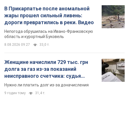
В Прикарпатье после аномальной
жары прошел сильный ливень:
дороги превратились в реки. Видео
Непогода обрушилась на Ивано-Франковскую
область и курортный Буковель
8.08.2026 09:27
33,0 т.
Женщине начислили 729 тыс. грн
долга за газ из-за показаний
неисправного счетчика: судья
вынес неожиданное решение
Нужно ли платить долг из-за доначисления
9 годин тому
31,4 т.