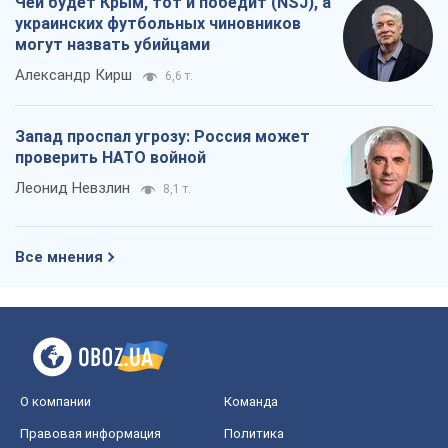
Чей будет Крым, тот и победит (NSJ), а
украинских футбольных чиновников
могут назвать убийцами
Александр Кирш
6,6 т.
Запад проспал угрозу: Россия может
проверить НАТО войной
Леонид Невзлин
8,1 т.
Все мнения
О компании
Команда
Правовая информация
Политика