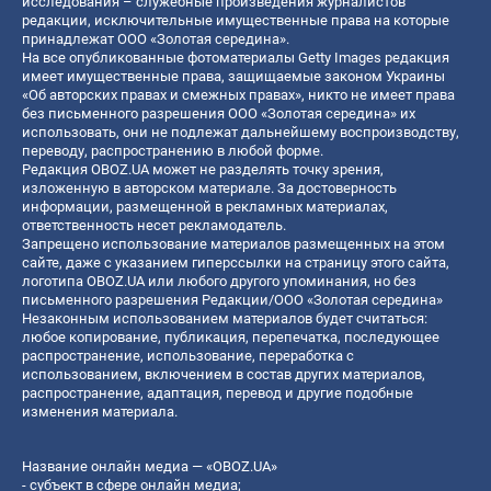
исследования – служебные произведения журналистов
редакции, исключительные имущественные права на которые
принадлежат ООО «Золотая середина».
На все опубликованные фотоматериалы Getty Images редакция
имеет имущественные права, защищаемые законом Украины
«Об авторских правах и смежных правах», никто не имеет права
без письменного разрешения ООО «Золотая середина» их
использовать, они не подлежат дальнейшему воспроизводству,
переводу, распространению в любой форме.
Редакция OBOZ.UA может не разделять точку зрения,
изложенную в авторском материале. За достоверность
информации, размещенной в рекламных материалах,
ответственность несет рекламодатель.
Запрещено использование материалов размещенных на этом
сайте, даже с указанием гиперссылки на страницу этого сайта,
логотипа OBOZ.UA или любого другого упоминания, но без
письменного разрешения Редакции/ООО «Золотая середина»
Незаконным использованием материалов будет считаться:
любое копирование, публикация, перепечатка, последующее
распространение, использование, переработка с
использованием, включением в состав других материалов,
распространение, адаптация, перевод и другие подобные
изменения материала.
Название онлайн медиа — «OBOZ.UA»
- субъект в сфере онлайн медиа;