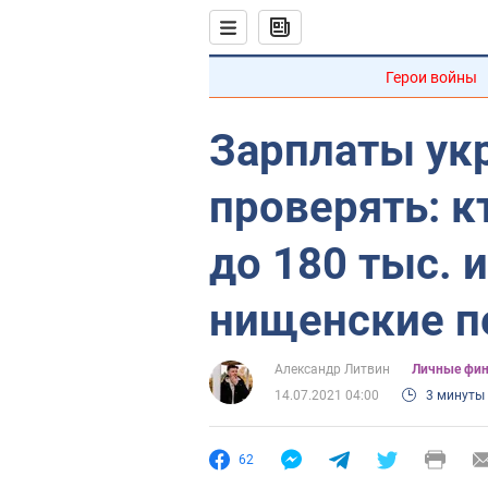
Герои войны
Зарплаты ук
проверять: к
до 180 тыс. 
нищенские п
Александр Литвин
Личные фи
14.07.2021 04:00
3 минуты
62