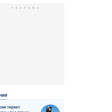
ения
сия теряет