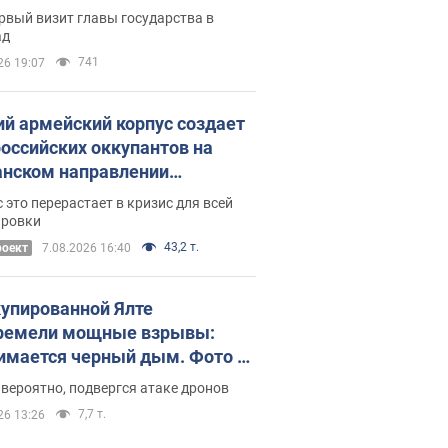
рвый визит главы государства в
ад
741
26 19:07
ий армейский корпус создает
российских оккупантов на
нском направлении
ический дискомфорт: как это
 это перерастает в кризис для всей
ось
ировки
43,2 т.
роект
7.08.2026 16:40
купированной Ялте
ремели мощные взрывы:
имается черный дым. Фото и
о
 вероятно, подвергся атаке дронов
7,7 т.
26 13:26