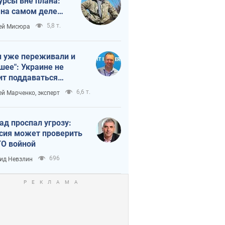
урсы вне плана:
 на самом деле
тует темп войны
5,8 т.
ей Мисюра
 уже переживали и
шее": Украине не
ит поддаваться
аянию из-за
6,6 т.
ей Марченко, эксперт
етного террора
ад проспал угрозу:
сия может проверить
О войной
696
ид Невзлин