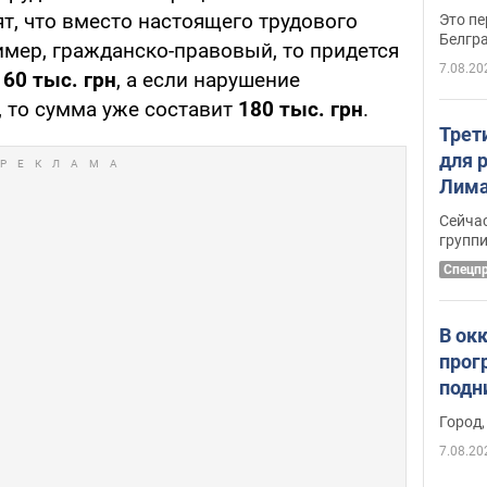
, что вместо настоящего трудового
Это пе
Белгр
имер, гражданско-правовый, то придется
7.08.20
60 тыс. грн
, а если нарушение
, то сумма уже составит
180 тыс. грн
.
Трет
для 
Лима
крит
Сейчас
удал
групп
Спецп
В ок
прог
подн
виде
Город,
7.08.20