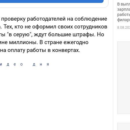
скол
В вып
певи
зарпла
работ
 проверку работодателей на соблюдение
филар
. Тех, кто не оформил своих сотрудников
8.08.20
ты "в серую", ждут большие штрафы. Но
ине миллионы. В стране ежегодно
на оплату работы в конвертах.
идео дня