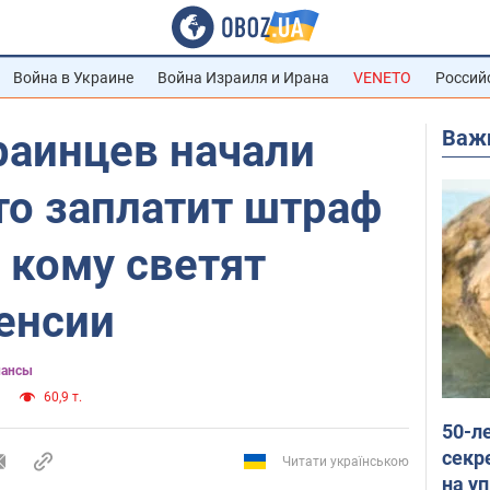
Война в Украине
Война Израиля и Ирана
VENETO
Россий
Важ
раинцев начали
то заплатит штраф
и кому светят
енсии
нансы
60,9 т.
50-л
секр
Читати українською
на уп