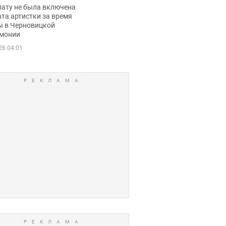
ько получала
лату не была включена
ца
та артистки за время
ы в Черновицкой
монии
26 04:01