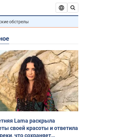
ские обстрелы
ное
етняя Lama раскрыла
еты своей красоты и ответила
реки, что сохраняет