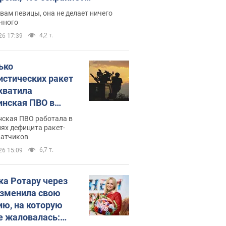
дость, ведь у нее нет детей
вам певицы, она не делает ничего
чного
4,2 т.
26 17:39
ько
истических ракет
хватила
инская ПВО в
: в Минобороны
нская ПВО работала в
али цифру
ях дефицита ракет-
ватчиков
6,7 т.
26 15:09
ка Ротару через
изменила свою
ию, на которую
е жаловалась: