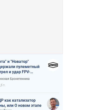
рта" и "Новатор"
ержали пулеметный
трел и удар FPV-
на, сохранив жизнь
инская Бронетехника
церу ВСУ
,5 т.
Р как катализатор
ны, или О новом этапе