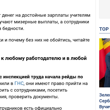
ет денег на достойные зарплаты учителям
учают мизерные выплаты, а сотрудники
в бедности.
TO
и и почему без них не обойтись, читайте
 к любому работодателю и в любой
 с инспекцией труда начала рейды по
снили в
ГНС
, они имеют право прийти на
ить с сотрудниками, посетить
Зеле
ия, проверить документы.
Серб
Вучи
отрудников есть официально