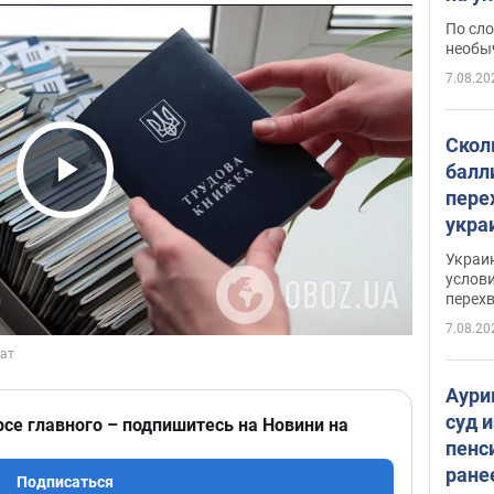
моло
По сло
необы
7.08.20
Скол
балл
пере
Play Video
укра
июле
Украи
назв
услови
перех
7.08.20
Аури
суд 
рсе главного – подпишитесь на Новини на
пенс
ране
Подписаться