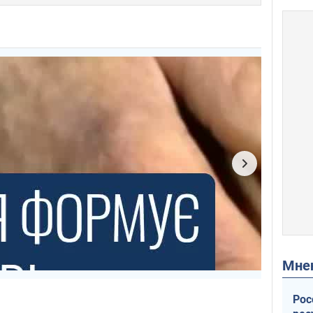
Мн
Рос