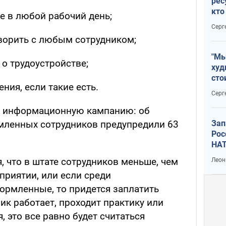
рес
кто
е в любой рабочий день;
дик
Серг
ворить с любым сотрудником;
"Мы
о трудоустройстве;
худ
сто
ния, если такие есть.
отч
Серг
рак
и информационную кампанию: об
Зап
мленных сотрудников предупредили 63
Рос
НАТ
, что в штате сотрудников меньше, чем
Леон
приятии, или если среди
ормленные, то придется заплатить
ик работает, проходит практику или
 это все равно будет считаться