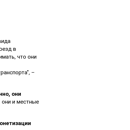
вида
оезд в
мать, что они
ранспорта", –
нно, они
 они и местные
монетизации