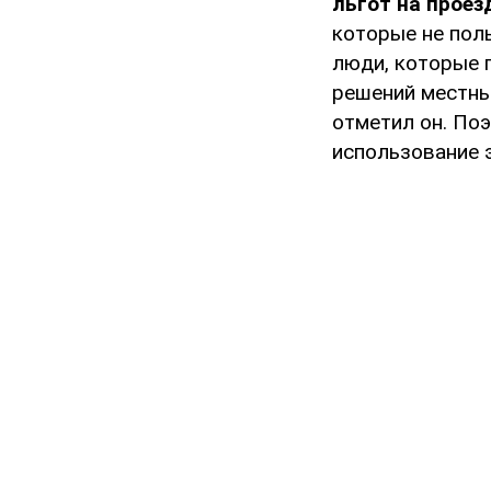
льгот на проез
которые не пол
люди, которые п
решений местны
отметил он. Поэ
использование 