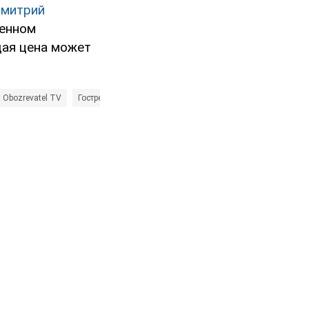
митрий
венном
щая цена может
 Obozrevatel TV
Гостре Питання
Обозреватель TV
транспорт
Льг