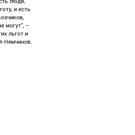
сть люди,
оту, и есть
возчиков,
 могут", –
их льгот и
л Немчинов.