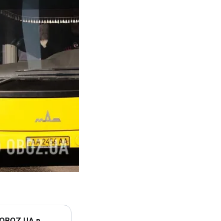
 OBOZ.UA в