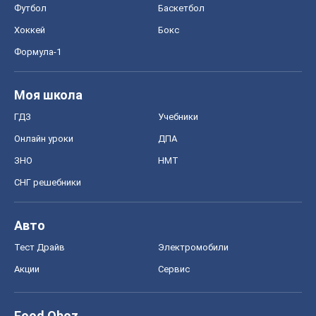
ЗНО
НМТ
СНГ решебники
Авто
Тест Драйв
Электромобили
Акции
Сервис
Food Oboz
Рецепты
Напитки
Диеты
Экономика
Рынки и компании
Mакроэкономика