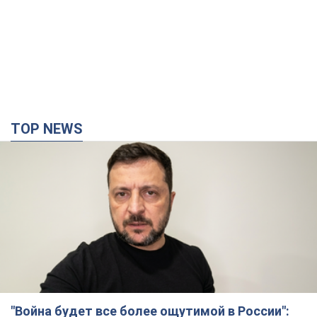
"Война будет все более ощутимой в России":
Зеленский о последствиях новых ударов по
Украине, важных отчетах и атаках на объекты
противника. Видео
Более 300 тысяч семей в Одессе и области остались без
электричества
10 часов назад
138,7 т.
"Очень прискорбно": Сибига раскритиковал