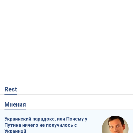
Rest
Мнения
Украинский парадокс, или Почему у
Путина ничего не получилось с
Украиной
Виталий Портников
17,7 т.
Москва выдвигает претензии Пекину:
дружба превращается в зависимость
России от Китая
Виктор Каспрук
14,2 т.