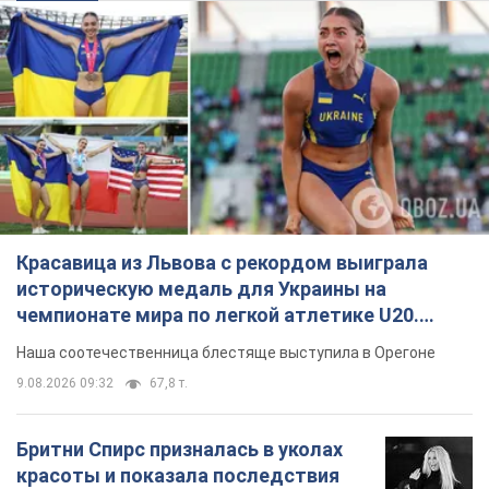
Красавица из Львова с рекордом выиграла
историческую медаль для Украины на
чемпионате мира по легкой атлетике U20.
Видео
Наша соотечественница блестяще выступила в Орегоне
9.08.2026 09:32
67,8 т.
Бритни Спирс призналась в уколах
красоты и показала последствия
неудачной косметологии: ходила
так почти месяц
Заметный эффект от процедуры сохранялся
около четырех недель
9.08.2026 13:19
3,5 т.
В 16–17 лет могла целый день не
есть: украинская модель Кристина
Пономар рассказала о страшной