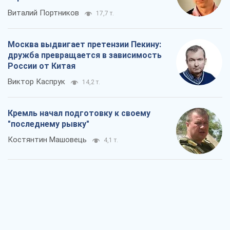
Кремль начал подготовку к своему
"последнему рывку"
Костянтин Машовець
4,1 т.
Дух Анкориджа окончательно
испарился