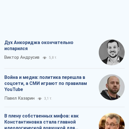
Виктор Андрусив
5,8 т.
Война и медиа: политика перешла в
соцсети, а СМИ играют по правилам
YouTube
Павел Казарин
3,1 т.
В плену собственных мифов: как
Константиновка стала главной
идеологической ловушкой для
российских оккупантов
Дмитрий Снегирев
6,5 т.
Рекрутинг: обновленный и, похоже,
полезный вражеский опыт, или
Диалектика требовательной трусости
Александр Кирш
5,4 т.