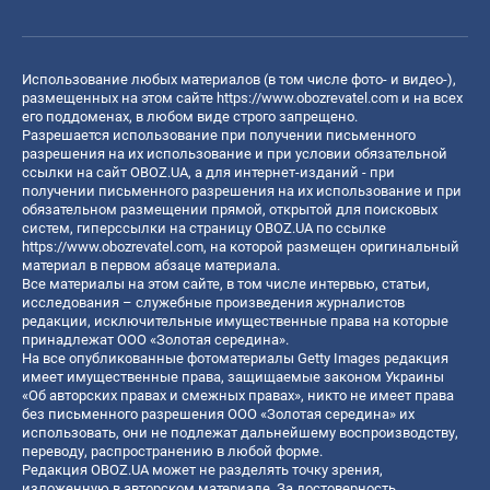
Использование любых материалов (в том числе фото- и видео-),
размещенных на этом сайте
https://www.obozrevatel.com
и на всех
его поддоменах, в любом виде строго запрещено.
Разрешается использование при получении письменного
разрешения на их использование и при условии обязательной
ссылки на сайт OBOZ.UA, а для интернет-изданий - при
получении письменного разрешения на их использование и при
обязательном размещении прямой, открытой для поисковых
систем, гиперссылки на страницу OBOZ.UA по ссылке
https://www.obozrevatel.com
, на которой размещен оригинальный
материал в первом абзаце материала.
Все материалы на этом сайте, в том числе интервью, статьи,
исследования – служебные произведения журналистов
редакции, исключительные имущественные права на которые
принадлежат ООО «Золотая середина».
На все опубликованные фотоматериалы Getty Images редакция
имеет имущественные права, защищаемые законом Украины
«Об авторских правах и смежных правах», никто не имеет права
без письменного разрешения ООО «Золотая середина» их
использовать, они не подлежат дальнейшему воспроизводству,
переводу, распространению в любой форме.
Редакция OBOZ.UA может не разделять точку зрения,
изложенную в авторском материале. За достоверность