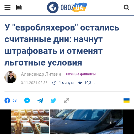
У "евробляхеров" остались
считанные дни: начнут
штрафовать и отменят
льготные условия
Александр Литвин
Личные финансы
3.11.2021 02:36
1 минута
10,3 т.
63