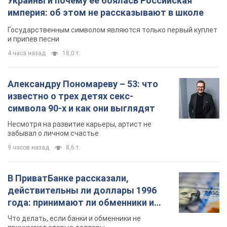
Украины и почему ее боялась Российская
империя: об этом не рассказывают в школе
Государственным символом являются только первый куплет
и припев песни
4 часа назад
18,0 т.
Александру Пономареву – 53: что
известно о трех детях секс-
символа 90-х и как они выглядят
Несмотря на развитие карьеры, артист не
забывал о личном счастье
9 часов назад
8,6 т.
В ПриватБанке рассказали,
действительны ли доллары 1996
года: принимают ли обменники и
банки такие купюры
Что делать, если банки и обменники не