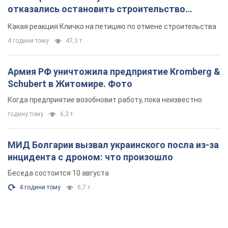
отказались остановить строительство
небоскреба "московского верующего"
Какая реакция Кличко на петицию по отмене строительства
4 години тому
47,3 т.
Армия РФ уничтожила предприятие Kromberg &
Schubert в Житомире. Фото
Когда предприятие возобновит работу, пока неизвестно
годину тому
6,3 т.
МИД Болгарии вызвал украинского посла из-за
инцидента с дроном: что произошло
Беседа состоится 10 августа
4 години тому
6,7 т.