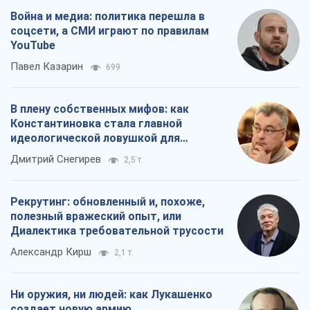
Война и медиа: политика перешла в
соцсети, а СМИ играют по правилам
YouTube
Павел Казарин
699
В плену собственных мифов: как
Константиновка стала главной
идеологической ловушкой для
российских оккупантов
Дмитрий Снегирев
2,5 т.
Рекрутинг: обновленный и, похоже,
полезный вражеский опыт, или
Диалектика требовательной трусости
Александр Кирш
2,1 т.
Ни оружия, ни людей: как Лукашенко
создает новую армию