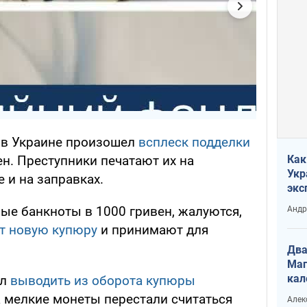
, в Украине произошел
всплеск подделки
н. Преступники печатают их на
Как
Укр
 и на заправках.
экс
неф
ые банкноты в 1000 гривен, жалуются,
Андр
т новую купюру
и принимают для
Два
Маг
кал
ал
выводить из оборота купюры
 а мелкие монеты перестали считаться
Алек