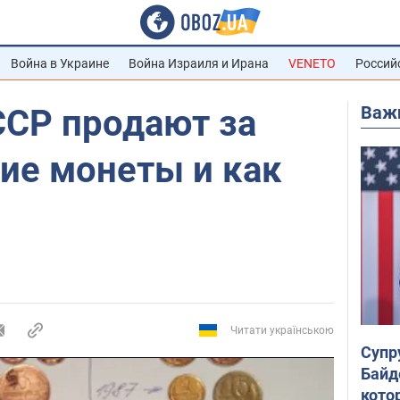
Война в Украине
Война Израиля и Ирана
VENETO
Россий
Важ
ССР продают за
ие монеты и как
Читати українською
Супр
Байд
кото