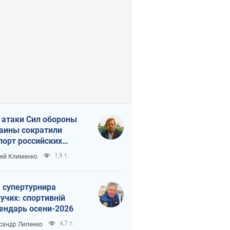
 атаки Сил обороны
аины сократили
порт российских
тепродуктов
1,9 т.
ей Клименко
 супертурнира
учих: спортивній
ендарь осени-2026
4,7 т.
сандр Липенко