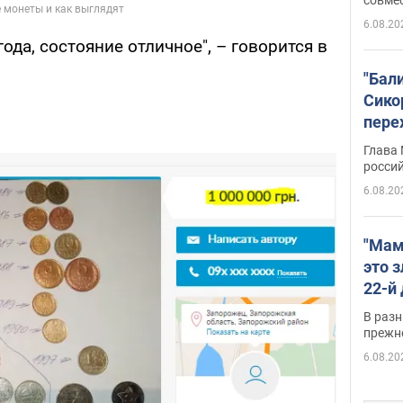
6.08.20
ода, состояние отличное", – говорится в
"Бал
Сико
пере
Укра
Глава
росси
6.08.20
"Мам
это 
22-й
масс
В разн
возв
прежн
виде
6.08.20