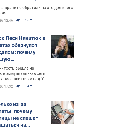
ессивном" раке
а врачи не обратили на это должного
ния
14,6 т.
26 12:46
ск Леси Никитюк в
атах обернулся
далом: почему
ущую
раведливо
нитость вышла на
йтили
ю коммуникацию в сети
тавила все точки над "i"
11,4 т.
26 17:32
олько из-за
латы: почему
инцы не спешат
ашаться на