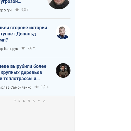
 угрозой
тическая
9,3 т.
ор Ягун
истика
чьей стороне истории
тупает Дональд
мп?
7,6 т.
ор Каспрук
иеве вырубили более
 крупных деревьев
и теплотрассы и
реки Генплану
1,2 т.
ислав Самойленко