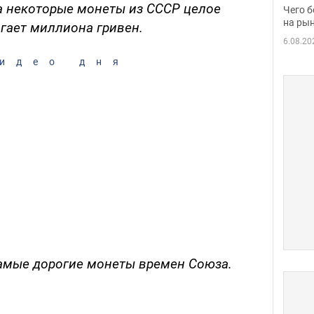
вака
а некоторые монеты из СССР целое
Чего б
на рын
гает миллиона гривен.
6.08.20
идео дня
амые дорогие монеты времен Союза.