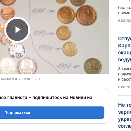
"агр
Сначал
внима
6.08.20
Play Video
Отпу
Карп
скан
вед
несп
Знаме
захе
пряму
и расс
6.08.20
рсе главного – подпишитесь на Новини на
Не т
зарп
Подписаться
укра
согл