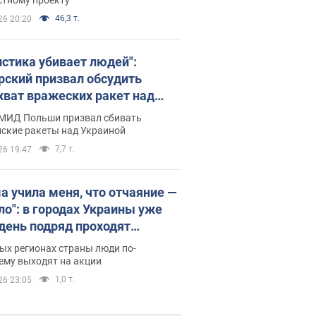
46,3 т.
26 20:20
истика убивает людей":
рский призвал обсудить
хват вражеских ракет над
иной
 МИД Польши призвал сбивать
йские ракеты над Украиной
7,7 т.
26 19:47
а учила меня, что отчаяние —
зло": в городах Украины уже
 день подряд проходят
овые митинги за
ых регионах страны люди по-
ращение Федорова. Фото и
ему выходят на акции
о
1,0 т.
26 23:05