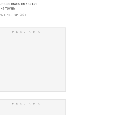
нсии
ольше всего не хватает
ке труда
3,0 т.
26 15:38