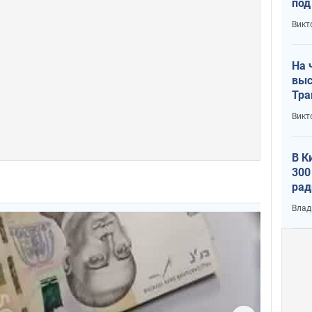
под
кри
Викт
лог
На 
выс
Тра
Викт
В К
300
рад
воп
Влад