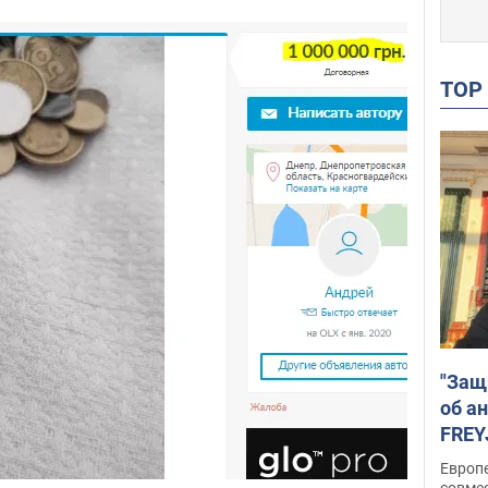
TO
"Защ
об а
FREY
подд
Европ
совме