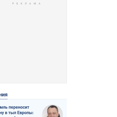
ения
мль переносит
ну в тыл Европы: