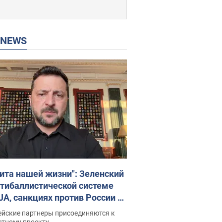
P NEWS
ита нашей жизни": Зеленский
нтибаллистической системе
JA, санкциях против России и
ержке аграриев. Видео
ейские партнеры присоединяются к
стному проекту