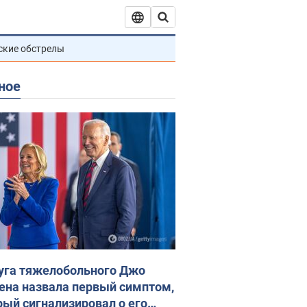
ские обстрелы
ное
уга тяжелобольного Джо
ена назвала первый симптом,
рый сигнализировал о его