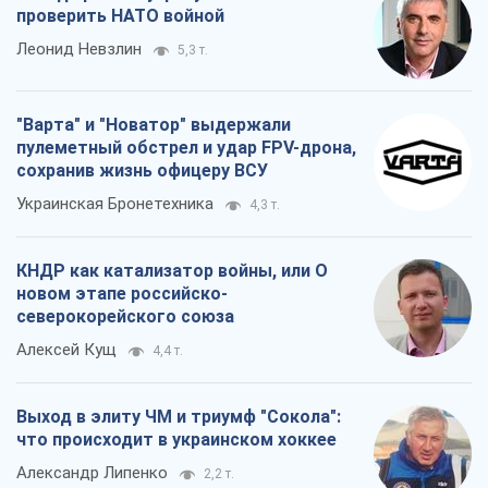
проверить НАТО войной
Леонид Невзлин
5,3 т.
"Варта" и "Новатор" выдержали
пулеметный обстрел и удар FPV-дрона,
сохранив жизнь офицеру ВСУ
Украинская Бронетехника
4,3 т.
КНДР как катализатор войны, или О
новом этапе российско-
северокорейского союза
Алексей Кущ
4,4 т.
Выход в элиту ЧМ и триумф "Сокола":
что происходит в украинском хоккее
Александр Липенко
2,2 т.