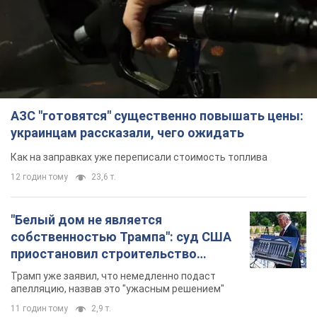
АЗС "готовятся" существенно повышать цены:
украинцам рассказали, чего ожидать
Как на заправках уже переписали стоимость топлива
12 годин тому
23,6 т.
"Белый дом не является
собственностью Трампа": суд США
приостановил строительство
бального зала стоимостью 400 млн
Трамп уже заявил, что немедленно подаст
долларов
апелляцию, назвав это "ужасным решением"
11 годин тому
2,9 т.