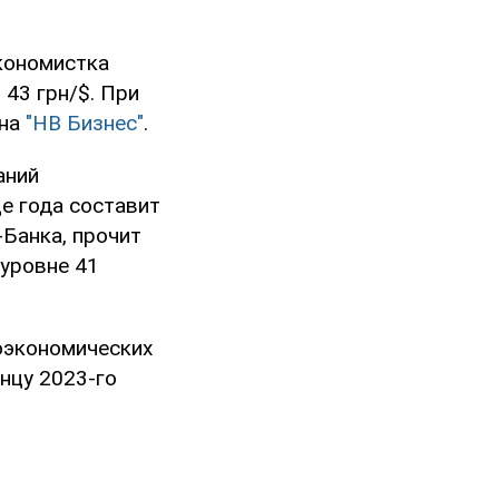
экономистка
 43 грн/$. При
она
"НВ Бизнес"
.
аний
е года составит
-Банка, прочит
 уровне 41
оэкономических
нцу 2023-го