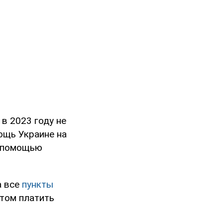
в 2023 году не
ощь Украине на
й помощью
а все
пункты
этом платить