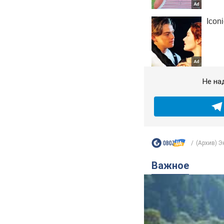
Не на
(Архив) 
Важное