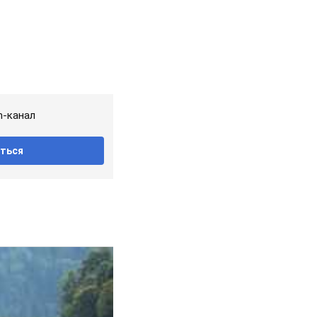
m-канал
ться