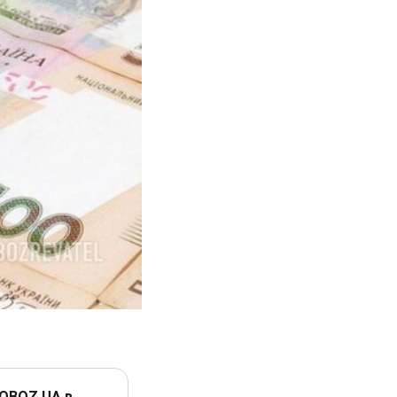
 OBOZ.UA в