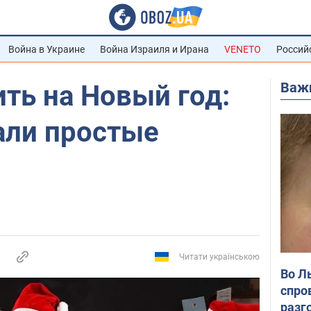
Война в Украине
Война Израиля и Ирана
VENETO
Россий
Важ
ть на Новый год:
али простые
Читати українською
Во Л
спро
разг