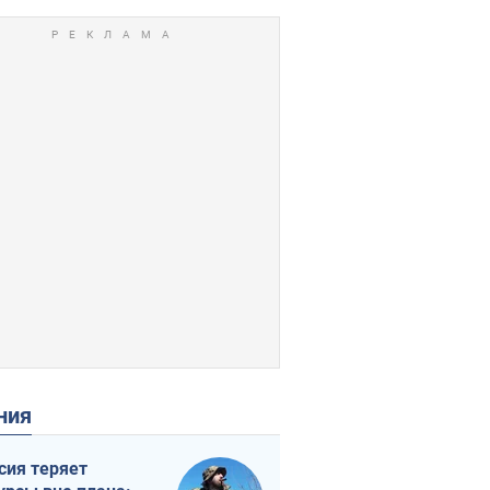
ения
сия теряет