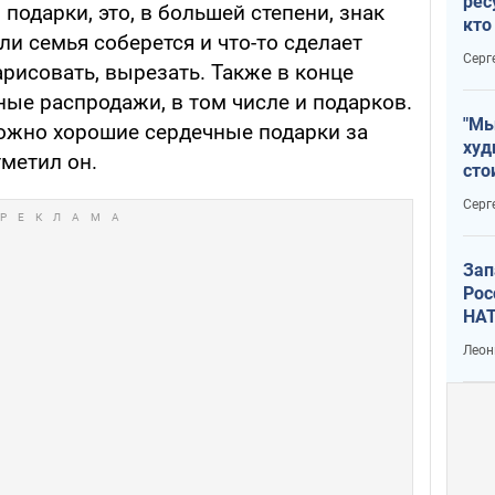
рес
подарки, это, в большей степени, знак
кто
ли семья соберется и что-то сделает
дик
Серг
арисовать, вырезать. Также в конце
ые распродажи, в том числе и подарков.
"Мы
можно хорошие сердечные подарки за
худ
тметил он.
сто
отч
Серг
рак
Зап
Рос
НАТ
Леон