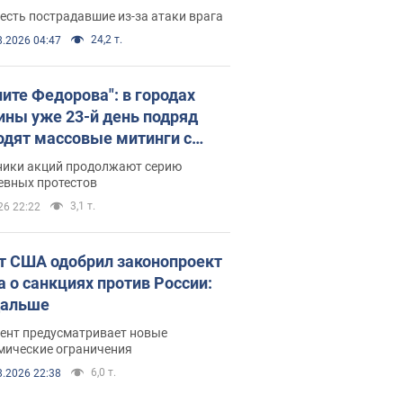
есть пострадавшие из-за атаки врага
24,2 т.
8.2026 04:47
ните Федорова": в городах
ины уже 23-й день подряд
одят массовые митинги с
атами. Фото и видео
ники акций продолжают серию
евных протестов
3,1 т.
26 22:22
т США одобрил законопроект
а о санкциях против России:
дальше
ент предусматривает новые
мические ограничения
6,0 т.
8.2026 22:38