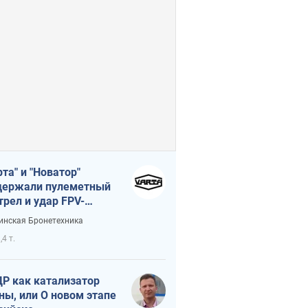
рта" и "Новатор"
ержали пулеметный
трел и удар FPV-
на, сохранив жизнь
инская Бронетехника
церу ВСУ
,4 т.
Р как катализатор
ны, или О новом этапе