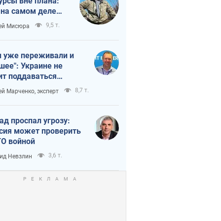
урсы вне плана:
 на самом деле
тует темп войны
9,5 т.
ей Мисюра
 уже переживали и
шее": Украине не
ит поддаваться
аянию из-за
8,7 т.
ей Марченко, эксперт
етного террора
ад проспал угрозу:
сия может проверить
О войной
3,6 т.
ид Невзлин