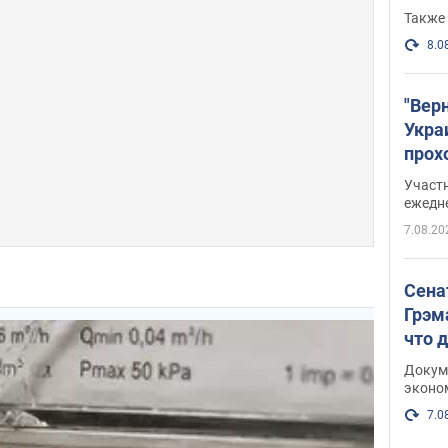
Также 
8.0
"Вер
Укра
прох
плак
Участ
ежедн
7.08.20
Сена
Грэм
что 
Докум
эконо
7.0