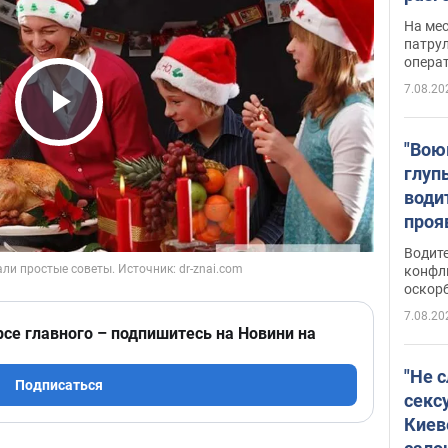
марш
На ме
адми
патрул
опера
Виде
7.08.20
Play Video
"Вою
глуп
води
проя
укра
Водите
попла
конфл
оскорб
Виде
7.08.20
рсе главного – подпишитесь на Новини на
"Не 
Подписаться
секс
Киев