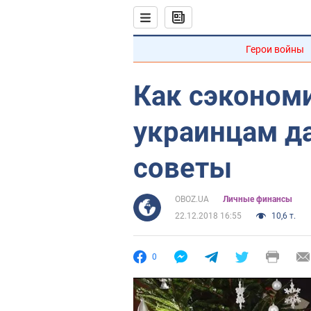
Герои войны
Как сэкономи
украинцам д
советы
OBOZ.UA
Личные финансы
22.12.2018 16:55
10,6 т.
0