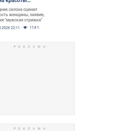
на красоты
рбил женщину
дник салона оценил
е химиотерапии,
ость женщины, заявив,
нее "мужская стрижка"
орелся скандал.
17,4 т.
8.2026 22:11