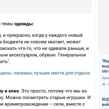
я темы
одежды
:
, и прекрасно, когда у каждого новый
а бюджета не совсем хватает, может
искать что-то, что не одевали раньше, и
вым аксессуаром, обувью. Генеральное
"Ва
ить".
выд
обс
 цены: названы лучшие места для отдыха
дро
Укра
офи
3
у и елке
. Это просто, потому что мы из
ру. Можно посмотреть старые игрушки. И
КНД
ое времяпровождение – сели, вместе с
вой