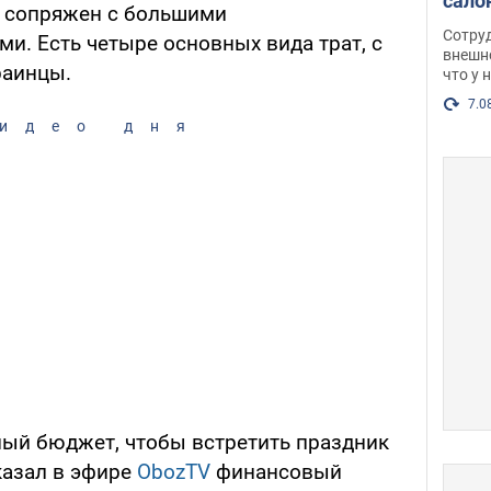
сало
а сопряжен с большими
оско
Сотру
и. Есть четыре основных вида трат, с
посл
внешн
раинцы.
что у 
разг
Фото
7.0
идео дня
ый бюджет, чтобы встретить праздник
казал в эфире
ObozTV
финансовый