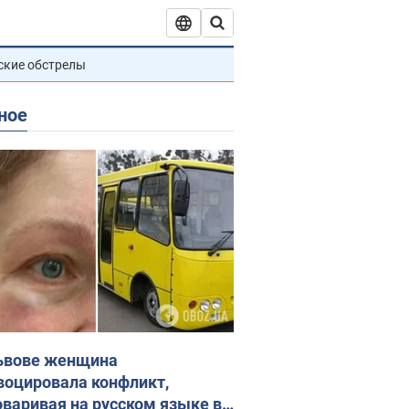
ские обстрелы
ное
ьвове женщина
воцировала конфликт,
оваривая на русском языке в