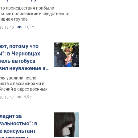
рутке: полиция составила
сто происшествия прибыли
нистративный протокол.
ьные полицейские и следственно-
тивная группа
о
11,1 т.
26 18:40
ют, потому что
ы": в Черновцах
тель автобуса
вил неуважение к
инским военным и
ля уволили после
тился за это.
икта с пассажирами и
лений в адрес военных
о
9,5 т.
26 15:47
следит за
уальностью": в
е консультант