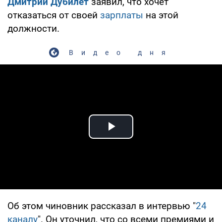
Дмитрий Дубилет
заявил, что хочет
отказаться от своей
зарплаты
на этой
должности.
Видео дня
Play Video
Об этом чиновник рассказал в интервью "
24
каналу
". Он уточнил, что со всеми премиями и