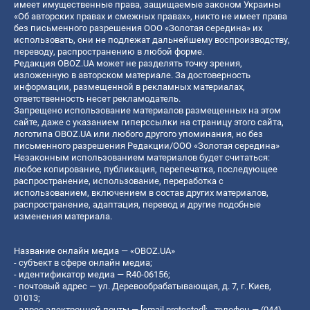
имеет имущественные права, защищаемые законом Украины
«Об авторских правах и смежных правах», никто не имеет права
без письменного разрешения ООО «Золотая середина» их
использовать, они не подлежат дальнейшему воспроизводству,
переводу, распространению в любой форме.
Редакция OBOZ.UA может не разделять точку зрения,
изложенную в авторском материале. За достоверность
информации, размещенной в рекламных материалах,
ответственность несет рекламодатель.
Запрещено использование материалов размещенных на этом
сайте, даже с указанием гиперссылки на страницу этого сайта,
логотипа OBOZ.UA или любого другого упоминания, но без
письменного разрешения Редакции/ООО «Золотая середина»
Незаконным использованием материалов будет считаться:
любое копирование, публикация, перепечатка, последующее
распространение, использование, переработка с
использованием, включением в состав других материалов,
распространение, адаптация, перевод и другие подобные
изменения материала.
Название онлайн медиа — «OBOZ.UA»
- субъект в сфере онлайн медиа;
- идентификатор медиа — R40-06156;
- почтовый адрес — ул. Деревообрабатывающая, д. 7, г. Киев,
01013;
- адрес электронной почты —
[email protected]
; - телефон — (044)