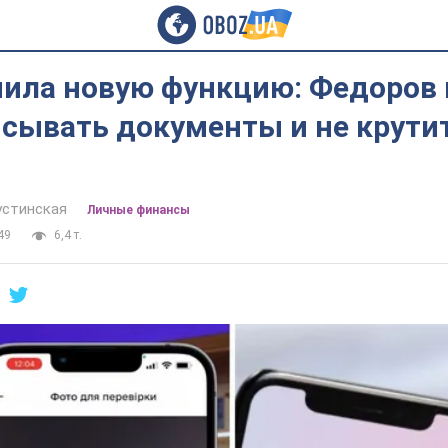
чила новую функцию: Федоров 
исывать документы и не крути
устинская
Личные финансы
49
6,4 т.