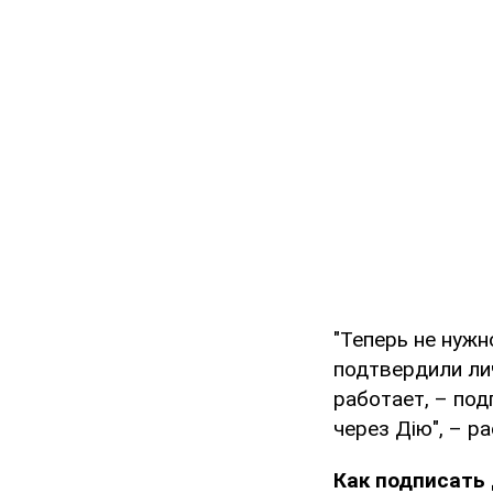
"Теперь не нужн
подтвердили лич
работает, – по
через Дію", – р
Как подписать 