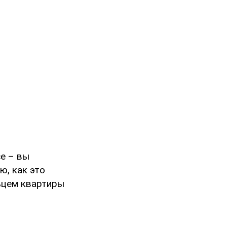
се – вы
ю, как это
ьцем квартиры