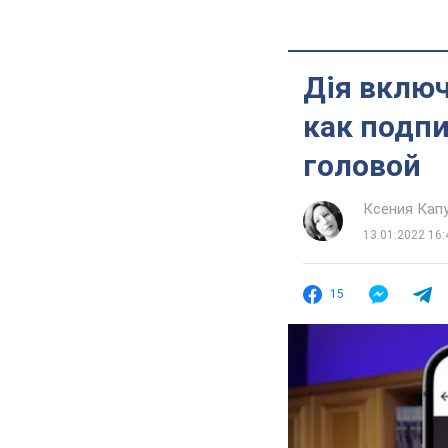
Дія вклю
как подп
головой
Ксения Кап
13.01.2022 16:
15