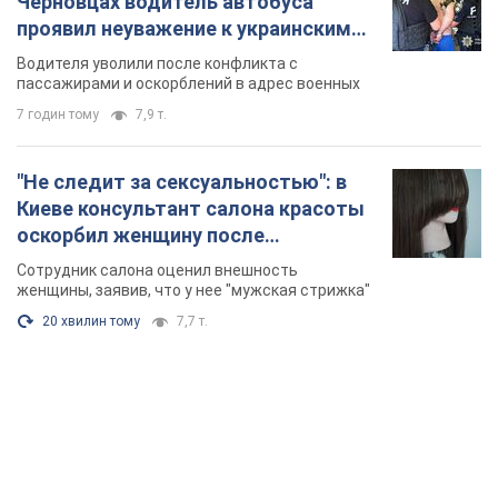
Черновцах водитель автобуса
проявил неуважение к украинским
военным и поплатился за это.
Водителя уволили после конфликта с
Видео
пассажирами и оскорблений в адрес военных
7 годин тому
7,9 т.
"Не следит за сексуальностью": в
Киеве консультант салона красоты
оскорбил женщину после
химиотерапии, разгорелся скандал.
Сотрудник салона оценил внешность
Фото
женщины, заявив, что у нее "мужская стрижка"
20 хвилин тому
7,7 т.