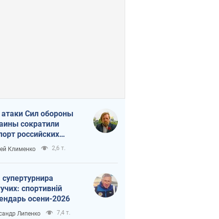
 атаки Сил обороны
аины сократили
порт российских
тепродуктов
2,6 т.
ей Клименко
 супертурнира
учих: спортивній
ендарь осени-2026
7,4 т.
сандр Липенко