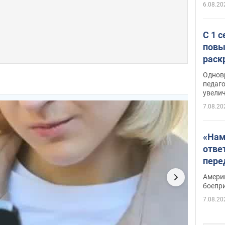
6.08.20
С 1 
повы
раск
Однов
педаг
увелич
7.08.20
«Нам
отве
пере
Patri
Амери
боепр
7.08.20