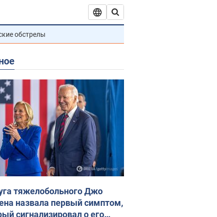
ские обстрелы
ное
уга тяжелобольного Джо
ена назвала первый симптом,
рый сигнализировал о его