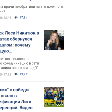
ессивном" раке
а врачи не обратили на это должного
ния
17,2 т.
26 12:46
ск Леси Никитюк в
атах обернулся
далом: почему
ущую
раведливо
нитость вышла на
йтили
ю коммуникацию в сети
тавила все точки над "i"
13,9 т.
26 17:32
амо" с победы
товало в
ификации Лиги
еренций. Видео