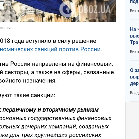
под
кри
Викт
лог
На 
выс
018 года вступило в силу решение
Тра
номических санкций против России
.
Викт
тив России направлены на финансовый,
О з
й секторы, а также на сферы, связанные
выр
войного назначения.
дер
что
Влад
вуют такие санкции:
Тер
к первичному
и
вторичному рынкам
 основных государственных финансовых
рольных дочерних компаний, созданных
акже для трех крупнейших российских