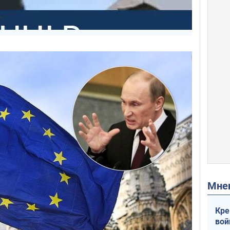
Мн
Кре
вой