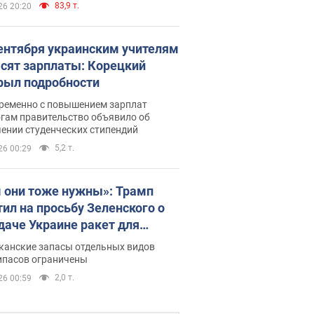
83,9 т.
26 20:20
сентября украинским учителям
сят зарплаты: Корецкий
рыл подробности
ременно с повышением зарплат
огам правительство объявило об
ении студенческих стипендий
5,2 т.
26 00:29
 они тоже нужны»: Трамп
тил на просьбу Зеленского о
даче Украине ракет для
ot
канские запасы отдельных видов
ипасов ограничены
2,0 т.
26 00:59