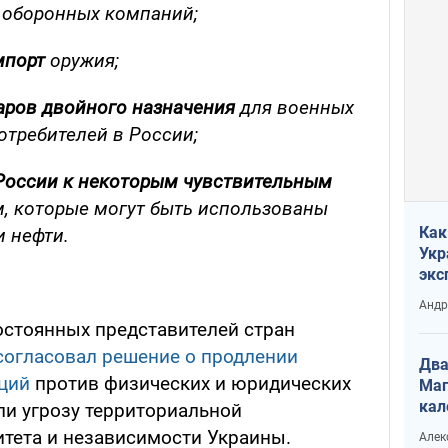
х оборонных компаний;
мпорт
оружия;
варов двойного назначения
для военных
отребителей в России;
 России к некоторым чувствительным
м, которые могут быть использованы
Как
и нефти.
Укр
экс
неф
Андр
остоянных представителей стран
огласовал решение о продлении
Два
ций
против физических и юридических
Маг
кал
ли угрозу территориальной
итета и независимости Украины.
Алек