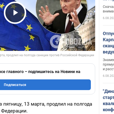
"агр
Сначал
внима
6.08.20
Play Video
Отпу
Карп
скан
вед
несп
Знаме
захе
пряму
и расс
рсе главного – подпишитесь на Новини на
6.08.20
Подписаться
"Дин
стар
квал
 пятницу, 13 марта, продлил на полгода
конф
 Федерации.