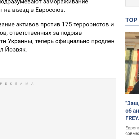
подразумевают замораживание
т на въезд в Евросоюз.
TO
вание активов против 175 террористов и
тов, ответственных за подрыв
ти Украины, теперь официально продлен
ал Йозвяк.
"Защ
об а
FREY
подд
Европ
совме