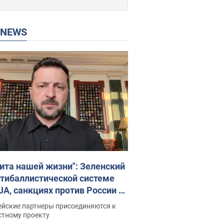
P NEWS
ита нашей жизни": Зеленский
нтибаллистической системе
JA, санкциях против России и
ержке аграриев. Видео
ейские партнеры присоединяются к
стному проекту