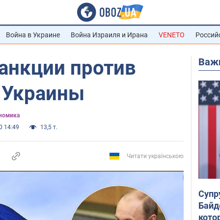
Война в Украине
Война Израиля и Ирана
VENETO
Россий
Важ
анкции против
а Украины
ономика
0 14:49
13,5 т.
Читати українською
Супр
Байд
кото