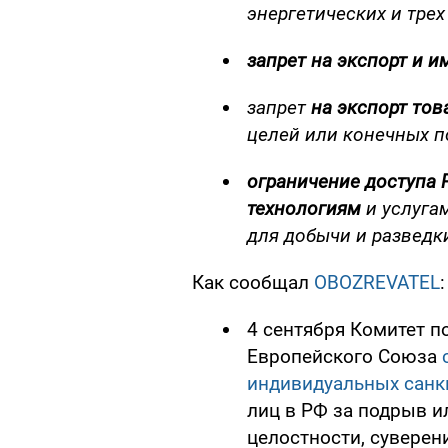
энергетических и тре
запрет на экспорт и и
запрет
на экспорт то
целей или конечных п
ограничение доступа
технологиям
и услуга
для добычи и разведк
Как сообщал
OBOZREVATEL
:
4 сентября Комитет п
Европейского Союза
с
индивидуальных санк
лиц в РФ за подрыв и
целостности, суверен