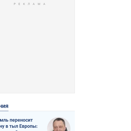
ения
мль переносит
ну в тыл Европы: