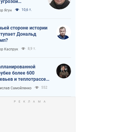
 угрозой
тическая
10,6 т.
ор Ягун
истика
чьей стороне истории
тупает Дональд
мп?
8,9 т.
ор Каспрук
апланированной
убке более 600
евьев и теплотрассе:
 происходит на
552
ислав Самойленко
емках в Киеве