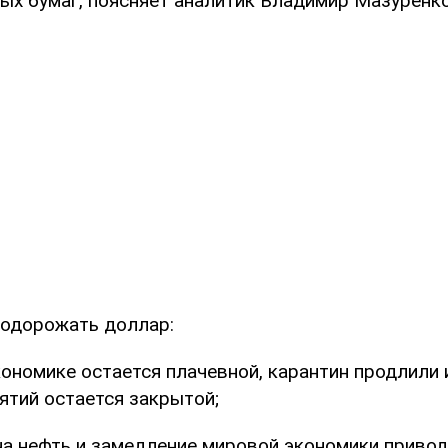
ных бумаг, поясняет аналитик Владимир Мазуренко
одорожать доллар:
кономике остается плачевной, карантин продлили 
ятий остается закрытой;
на нефть и замедление мировой экономики приво