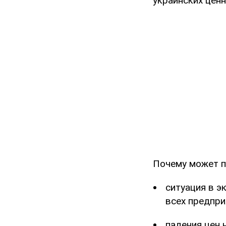
украинских цен
Почему может п
ситуация в э
всех предпри
падения цен 