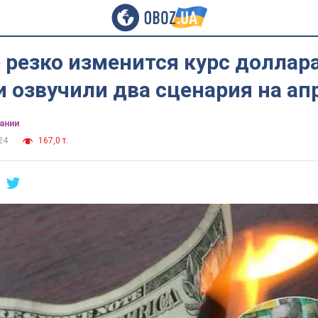
 резко изменится курс доллара
 озвучили два сценария на ап
ании
24
167,0 т.