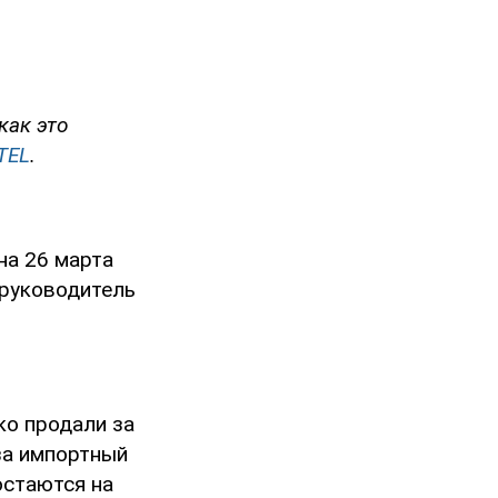
как это
TEL
.
на 26 марта
 руководитель
ко продали за
 за импортный
остаются на