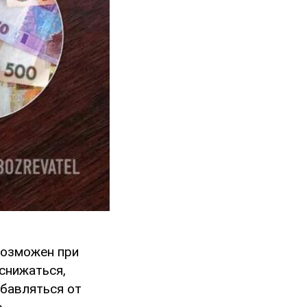
возможен при
 снижаться,
збавляться от