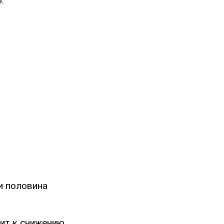
.
и половина
дит к снижению