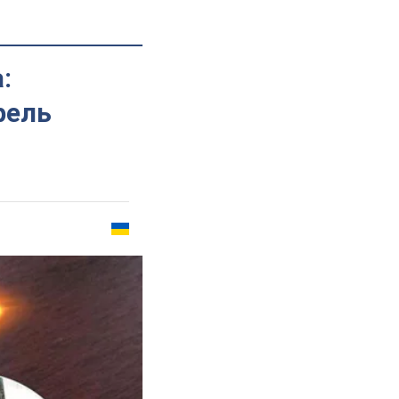
:
рель