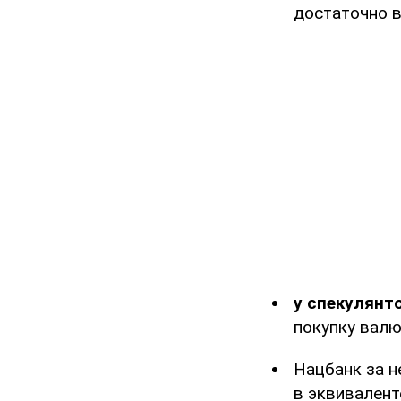
достаточно 
у спекулянто
покупку валю
Нацбанк за н
в эквивалент