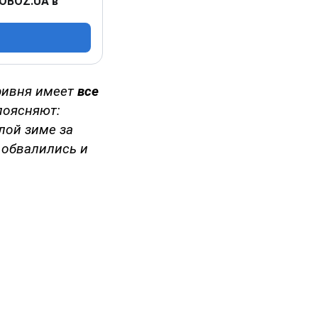
 OBOZ.UA в
гривня имеет
все
поясняют:
лой зиме за
 обвалились и