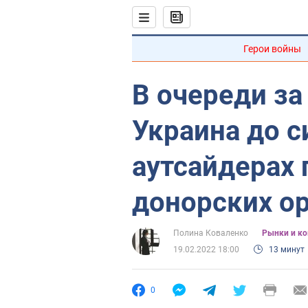
Герои войны
В очереди з
Украина до с
аутсайдерах 
донорских о
Полина Коваленко
Рынки и к
19.02.2022 18:00
13 минут
0