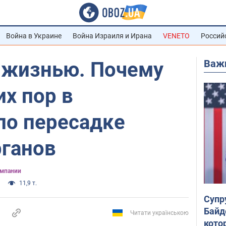
Война в Украине
Война Израиля и Ирана
VENETO
Россий
Важ
а жизнью. Почему
их пор в
по пересадке
рганов
омпании
11,9 т.
Супр
Байд
Читати українською
кото