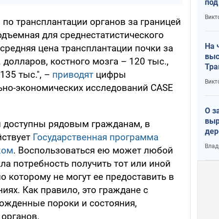
под
кри
Викт
 по трансплантации органов за границей
лог
одъемная для среднестатистического
На 
средняя цена трансплантации почки за
выс
 долларов, костного мозга – 120 тыс.,
Тра
135 тыс.", –
приводят
цифры
Викт
ьно-экономических исследований CASE
О з
выр
 доступны рядовым гражданам, в
дер
йствует
Государственная программа
что
Влад
жом
. Воспользоваться ею может любой
Тер
кла потребность получить тот или иной
о которому не могут ее предоставить в
ях. Как правило, это граждане с
рожденные пороки и состояния,
органов.