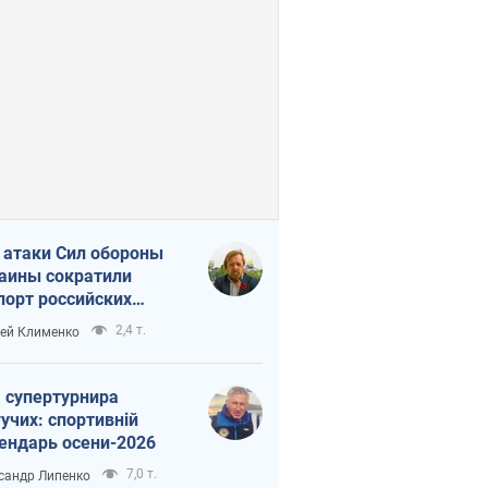
 атаки Сил обороны
аины сократили
порт российских
тепродуктов
2,4 т.
ей Клименко
 супертурнира
учих: спортивній
ендарь осени-2026
7,0 т.
сандр Липенко