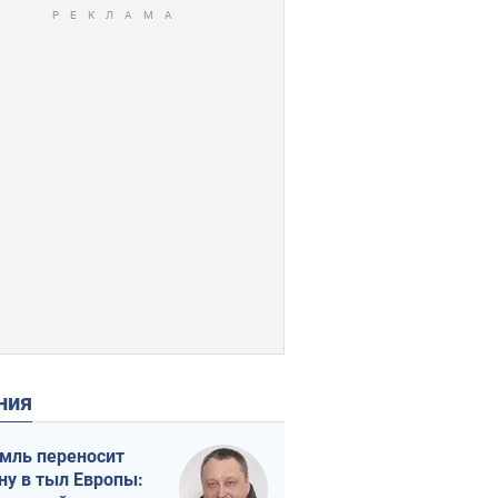
ения
мль переносит
ну в тыл Европы: