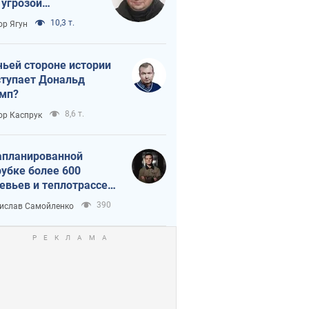
 угрозой
тическая
10,3 т.
ор Ягун
истика
чьей стороне истории
тупает Дональд
мп?
8,6 т.
ор Каспрук
апланированной
убке более 600
евьев и теплотрассе:
 происходит на
390
ислав Самойленко
емках в Киеве