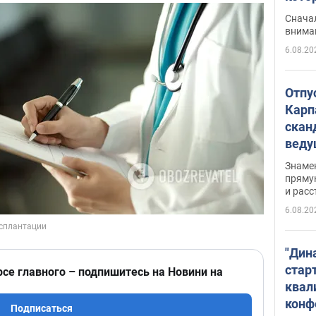
"агр
Сначал
внима
6.08.20
Отпу
Карп
скан
вед
несп
Знаме
захе
пряму
и расс
6.08.20
"Дин
стар
рсе главного – подпишитесь на Новини на
квал
конф
Подписаться