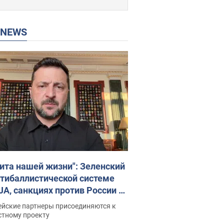
P NEWS
ита нашей жизни": Зеленский
нтибаллистической системе
JA, санкциях против России и
ержке аграриев. Видео
ейские партнеры присоединяются к
стному проекту