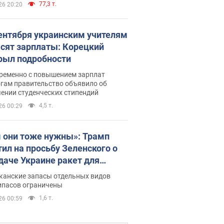
77,3 т.
26 20:20
сентября украинским учителям
сят зарплаты: Корецкий
рыл подробности
ременно с повышением зарплат
огам правительство объявило об
ении студенческих стипендий
4,5 т.
26 00:29
 они тоже нужны»: Трамп
тил на просьбу Зеленского о
даче Украине ракет для
ot
канские запасы отдельных видов
ипасов ограничены
1,6 т.
26 00:59