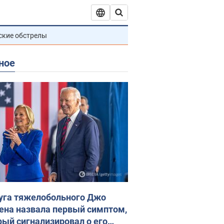
ские обстрелы
ное
уга тяжелобольного Джо
ена назвала первый симптом,
рый сигнализировал о его