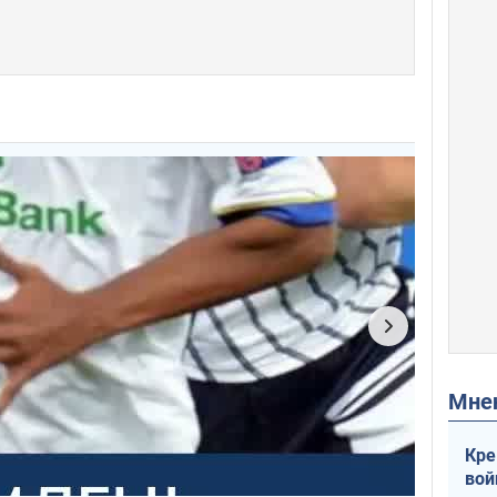
Мн
Кре
вой