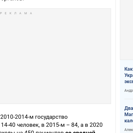
Как
Укр
экс
неф
Андр
Два
Маг
 2010-2014-м государство
кал
4-40 человек, в 2015-м – 84, а в 2020
Алек
сходы на 450 пациентов
со средней