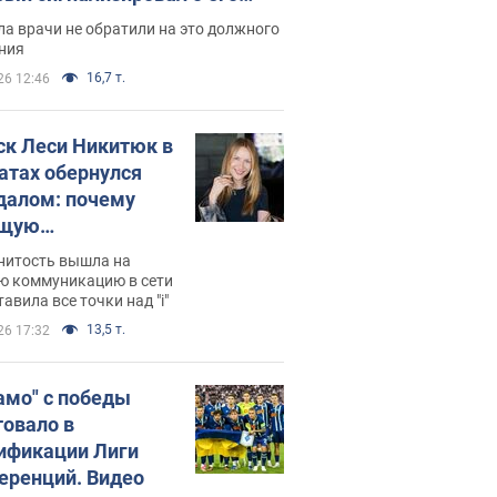
ессивном" раке
а врачи не обратили на это должного
ния
16,7 т.
26 12:46
ск Леси Никитюк в
атах обернулся
далом: почему
ущую
раведливо
нитость вышла на
йтили
ю коммуникацию в сети
тавила все точки над "i"
13,5 т.
26 17:32
амо" с победы
товало в
ификации Лиги
еренций. Видео