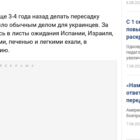
6.08.20
еще 3-4 года назад делать пересадку
С 1 
было обычным делом для украинцев. За
повы
ь в листы ожидания Испании, Израиля,
раск
ми, печенью и легкими ехали, в
Однов
дию.
педаг
увелич
7.08.20
«Нам
отве
пере
Patri
Амери
боепр
7.08.20