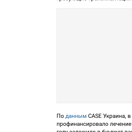
По
данным
CASE Украина, в
профинансировало лечение 1
году заложило в бюджет ра