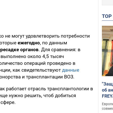
TO
ко не могут удовлетворить потребности
которые
ежегодно
, по данным
ресадке органов
. Для сравнения: в
 выполнено около 4,5 тысяч
количество операций проведено в
нции, как свидетельствуют
данные
онорства и трансплантации ВОЗ.
"Защ
ак работает отрасль трансплантологии в
об а
еще нужно решить, чтоб добиться
FREY
подд
 сфере.
Европ
совме