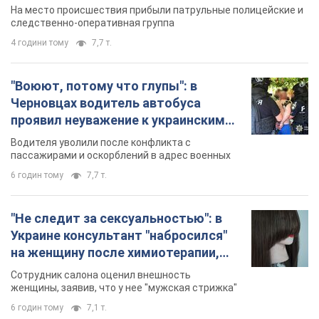
протокол. Видео
На место происшествия прибыли патрульные полицейские и
следственно-оперативная группа
4 години тому
7,7 т.
"Воюют, потому что глупы": в
Черновцах водитель автобуса
проявил неуважение к украинским
военным и поплатился за это.
Водителя уволили после конфликта с
Видео
пассажирами и оскорблений в адрес военных
6 годин тому
7,7 т.
"Не следит за сексуальностью": в
Украине консультант "набросился"
на женщину после химиотерапии,
разгорелся скандал. Фото
Сотрудник салона оценил внешность
женщины, заявив, что у нее "мужская стрижка"
6 годин тому
7,1 т.