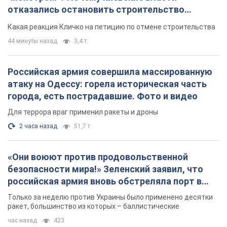
отказались остановить строительство
небоскреба "московского верующего"
Какая реакция Кличко на петицию по отмене строительства
44 минуты назад
3,4 т.
Российская армия совершила массированную
атаку на Одессу: горела историческая часть
города, есть пострадавшие. Фото и видео
Для террора враг применил ракеты и дроны
2 часа назад
51,7 т.
«Они воюют против продовольственной
безопасности мира!» Зеленский заявил, что
российская армия вновь обстреляла порт в
Одессе
Только за неделю против Украины было применено десятки
ракет, большинство из которых – баллистические
час назад
423