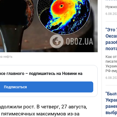
выне
Нужно 
6.08.20
"Это
Окса
разо
поэта
"заз
Как от
даже
писат
Украин
а те
РФ ему
гено
рсе главного – подпишитесь на Новини на
6.08.20
Подписаться
"Был
Укра
ране
олжили рост. В четверг, 27 августа,
выбр
 пятимесячных максимумов из-за