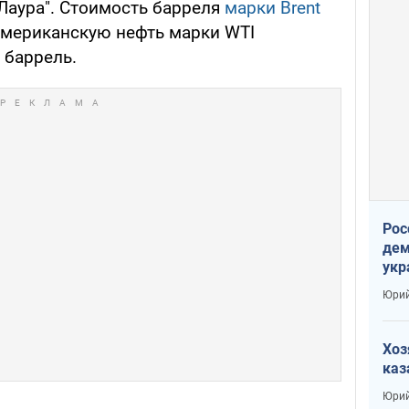
"Лаура". Стоимость барреля
марки Brent
 американскую нефть марки WTI
 баррель.
Рос
дем
укр
сто
Юрий
Хоз
каз
Юрий