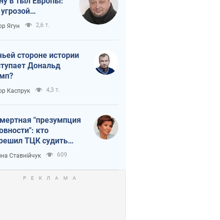
ну в тыл Европы:
 угрозой
тическая
2,6 т.
ор Ягун
истика
чьей стороне истории
тупает Дональд
мп?
4,3 т.
ор Каспрук
мертная "презумпция
овности": кто
решил ТЦК судить
ибших защитников
609
на Ставнійчук