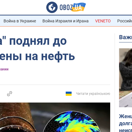
Война в Украине
Война Израиля и Ирана
VENETO
Россий
Важ
а" поднял до
ены на нефть
пании
Читати українською
Женщ
долга
неис