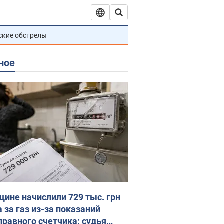
ские обстрелы
ное
ине начислили 729 тыс. грн
 за газ из-за показаний
правного счетчика: судья