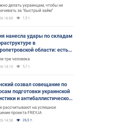
 деньги
жно делать украинцам, чтобы не
ачивать за "быстрый займ"
1,5 т.
26 16:00
ия нанесла удары по складам
фраструктуре в
ропетровской области: есть
бшие и раненые. Фото
ли три человека
5,7 т.
26 14:15
нский созвал совещание по
осам подготовки украинской
истики и антибаллистической
раммы FREYJA: какие
ве рассчитывают на успешное
ния готовятся
шение проекта FREYJA
26,5 т.
26 14:58