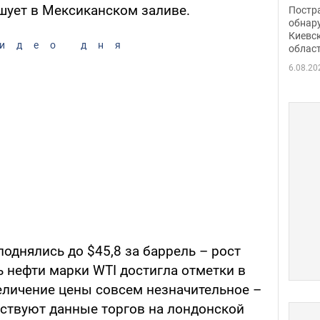
нети
ушует в Мексиканском заливе.
Постр
Фото
обнар
Киевс
идео дня
облас
6.08.20
поднялись до $45,8 за баррель – рост
ь нефти марки WTI достигла отметки в
величение цены совсем незначительное –
ьствуют данные торгов на лондонской