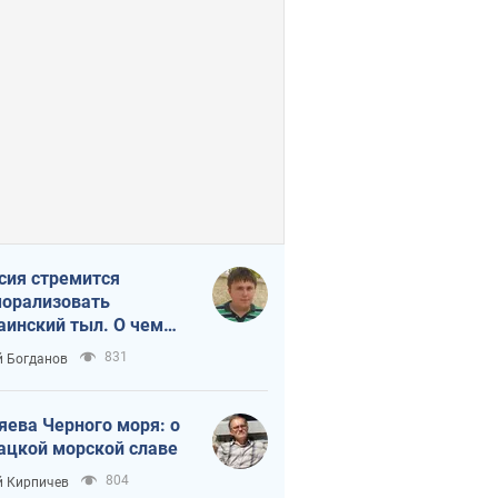
сия стремится
орализовать
аинский тыл. О чем
ит себе напомнить
831
 Богданов
яева Черного моря: о
ацкой морской славе
804
 Кирпичев