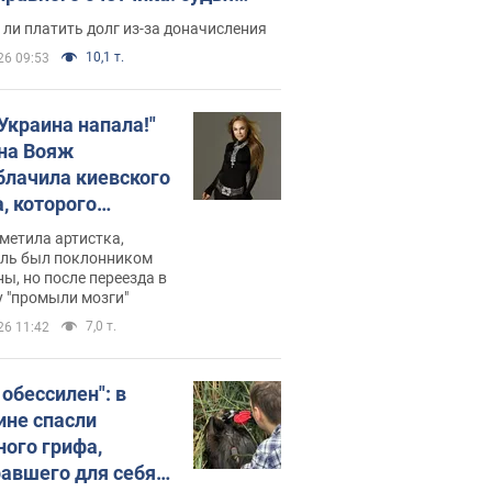
с неожиданное решение
ли платить долг из-за доначисления
10,1 т.
26 09:53
 Украина напала!"
на Вояж
блачила киевского
, которого
омбировали": он
метила артистка,
 русского не знал,
ель был поклонником
ы, но после переезда в
перь хочет
 "промыли мозги"
цида украинцев
7,0 т.
26 11:42
 обессилен": в
ине спасли
ного грифа,
авшего для себя