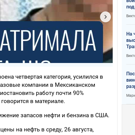
вой
под
кри
Викт
лог
На 
выс
Тра
Викт
Пос
воена четвертая категория, усилился в
вин
газовые компании в Мексиканском
раз
иостановить работу почти 90%
пог
Мари
говорится в материале.
ижение запасов нефти и бензина в США.
, цены на нефть в среду, 26 августа,