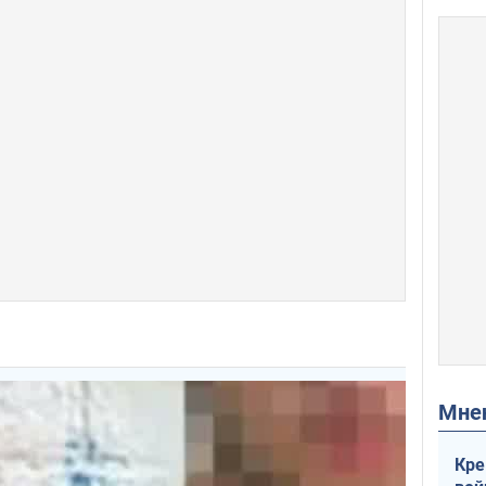
Мн
Кре