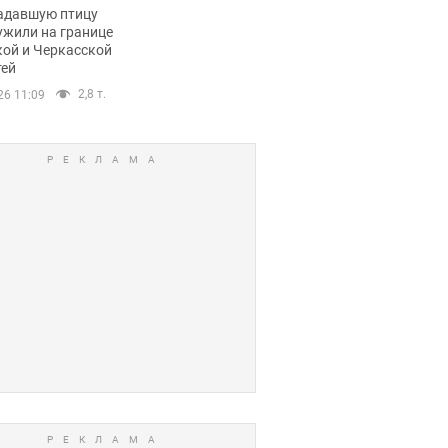
пичный маршрут.
адавшую птицу
ужили на границе
кой и Черкасской
тей
2,8 т.
26 11:09