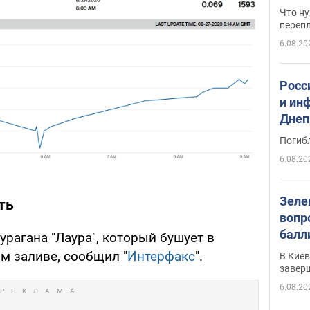
свои
Что ну
перепл
6.08.20
Росс
и ин
Днеп
поги
Погиб
6.08.20
Зеле
ть
вопр
балл
урагана "Лаура", который бушует в
прог
м заливе, сообщил "
Интерфакс
".
В Кие
реше
завер
6.08.20