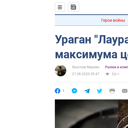
Герои войны
Ураган "Лаур
максимума ц
Ярослав Маркин
Рынки и ком
27.08.2020 09:47
5,6 т.
1