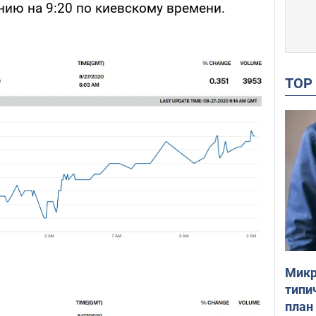
янию на 9:20 по киевскому времени.
TO
Микр
типи
план