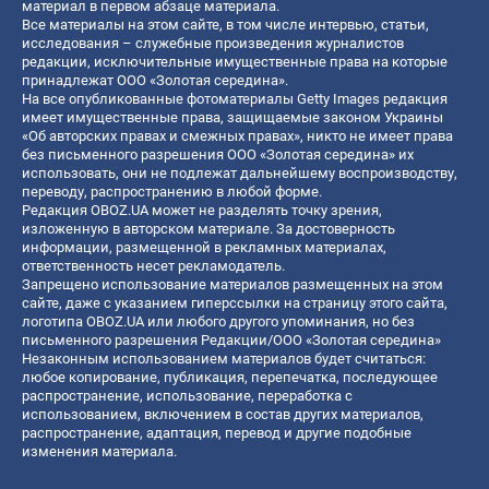
материал в первом абзаце материала.
Все материалы на этом сайте, в том числе интервью, статьи,
исследования – служебные произведения журналистов
редакции, исключительные имущественные права на которые
принадлежат ООО «Золотая середина».
На все опубликованные фотоматериалы Getty Images редакция
имеет имущественные права, защищаемые законом Украины
«Об авторских правах и смежных правах», никто не имеет права
без письменного разрешения ООО «Золотая середина» их
использовать, они не подлежат дальнейшему воспроизводству,
переводу, распространению в любой форме.
Редакция OBOZ.UA может не разделять точку зрения,
изложенную в авторском материале. За достоверность
информации, размещенной в рекламных материалах,
ответственность несет рекламодатель.
Запрещено использование материалов размещенных на этом
сайте, даже с указанием гиперссылки на страницу этого сайта,
логотипа OBOZ.UA или любого другого упоминания, но без
письменного разрешения Редакции/ООО «Золотая середина»
Незаконным использованием материалов будет считаться:
любое копирование, публикация, перепечатка, последующее
распространение, использование, переработка с
использованием, включением в состав других материалов,
распространение, адаптация, перевод и другие подобные
изменения материала.