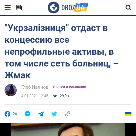
"Укрзалізниця" отдаст в
концессию все
непрофильные активы, в
том числе сеть больниц, –
Жмак
Глеб Иванов
Рынки и компании
4.01.2021 12:45
29,9 т.
26