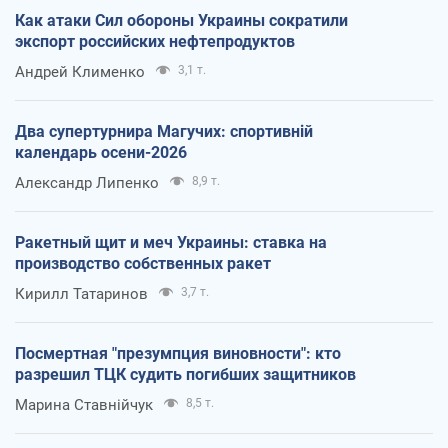
Как атаки Сил обороны Украины сократили
экспорт российских нефтепродуктов
Андрей Клименко
3,1 т.
Два супертурнира Магучих: спортивній
календарь осени-2026
Александр Липенко
8,9 т.
Ракетный щит и меч Украины: ставка на
производство собственных ракет
Кирилл Татаринов
3,7 т.
Посмертная "презумпция виновности": кто
разрешил ТЦК судить погибших защитников
Марина Ставнійчук
8,5 т.