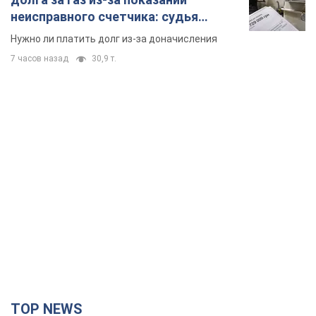
неисправного счетчика: судья
вынес неожиданное решение
Нужно ли платить долг из-за доначисления
7 часов назад
30,9 т.
TOP NEWS