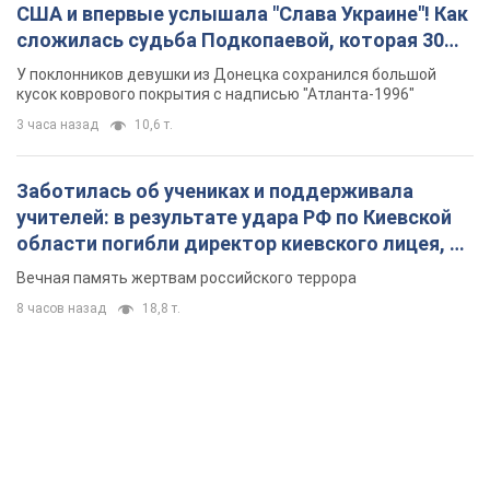
США и впервые услышала "Слава Украине"! Как
сложилась судьба Подкопаевой, которая 30
лет назад завоевала "золото" Олимпиады
У поклонников девушки из Донецка сохранился большой
кусок коврового покрытия с надписью "Атланта-1996"
3 часа назад
10,6 т.
Заботилась об учениках и поддерживала
учителей: в результате удара РФ по Киевской
области погибли директор киевского лицея, её
муж и внук
Вечная память жертвам российского террора
8 часов назад
18,8 т.