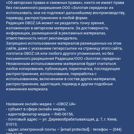
«Об авторских правах и смежных правах», никто не имеет права
без письменного разрешения ООО «Золотая середина» их
использовать, они не подлежат дальнейшему воспроизводству,
переводу, распространению в любой форме.
Редакция OBOZ.UA может не разделять точку зрения,
изложенную в авторском материале. За достоверность
информации, размещенной в рекламных материалах,
ответственность несет рекламодатель.
Запрещено использование материалов размещенных на этом
сайте, даже с указанием гиперссылки на страницу этого сайта,
логотипа OBOZ.UA или любого другого упоминания, но без
письменного разрешения Редакции/ООО «Золотая середина»
Незаконным использованием материалов будет считаться:
любое копирование, публикация, перепечатка, последующее
распространение, использование, переработка с
использованием, включением в состав других материалов,
распространение, адаптация, перевод и другие подобные
изменения материала.
Название онлайн медиа — «OBOZ.UA»
- субъект в сфере онлайн медиа;
- идентификатор медиа — R40-06156;
- почтовый адрес — ул. Деревообрабатывающая, д. 7, г. Киев,
01013;
- адрес электронной почты —
[email protected]
; - телефон — (044)