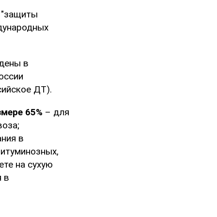
 "защиты
дународных
дены в
оссии
ийское ДТ).
змере 65%
– для
воза;
ания в
битуминозных,
ете на сухую
 в