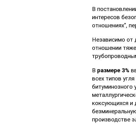
В постановлени
интересов безо
отношениях", п
Независимо от 
отношении тяже
трубопроводным
В
размере 3%
вв
всех типов угля
битуминозного у
металлургическ
коксующихся и д
безминеральную
производстве эл