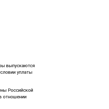
ары выпускаются
условии уплаты
ены Российской
в отношении