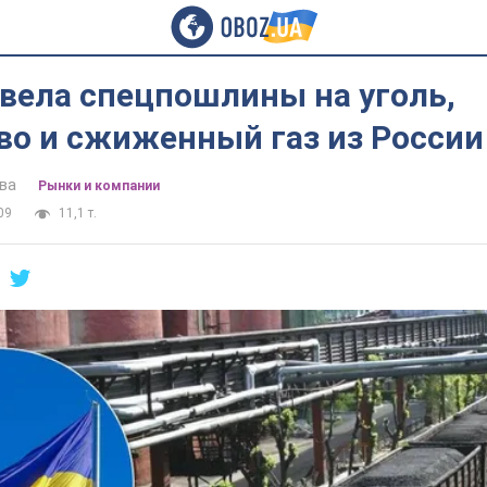
ввела спецпошлины на уголь,
во и сжиженный газ из России
ва
Рынки и компании
09
11,1 т.