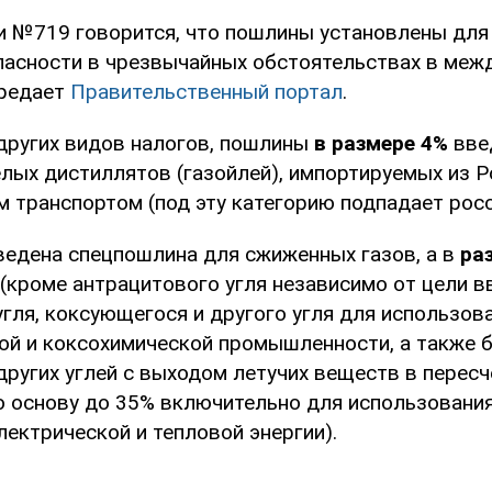
и №719 говорится, что пошлины установлены для
пасности в чрезвычайных обстоятельствах в меж
ередает
Правительственный портал
.
других видов налогов, пошлины
в размере 4%
вве
лых дистиллятов (газойлей), импортируемых из Р
 транспортом (под эту категорию подпадает росс
едена спецпошлина для сжиженных газов, а в
ра
 (кроме антрацитового угля независимо от цели в
гля, коксующегося и другого угля для использов
ой и коксохимической промышленности, а также 
ругих углей с выходом летучих веществ в пересч
 основу до 35% включительно для использования
ектрической и тепловой энергии).