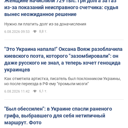
Женщине начислили 729 тыс. грн долга за газ
из-за показаний неисправного счетчика: судья
вынес неожиданное решение
Нужно ли платить долг из-за доначисления
8,8 т.
6.08.2026 09:53
"Это Украина напала!" Оксана Вояж разоблачила
киевского поэта, которого "зазомбировали": он
даже русского не знал, а теперь хочет геноцида
украинцев
Как отметила артистка, писатель был поклонником Украины,
но после переезда в РФ ему "промыли мозги"
6,1 т.
6.08.2026 11:42
"Был обессилен": в Украине спасли раненого
грифа, выбравшего для себя нетипичный
маршрут. Фото