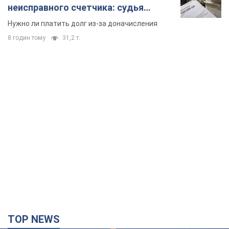
неисправного счетчика: судья
вынес неожиданное решение
Нужно ли платить долг из-за доначисления
8 годин тому
31,2 т.
TOP NEWS