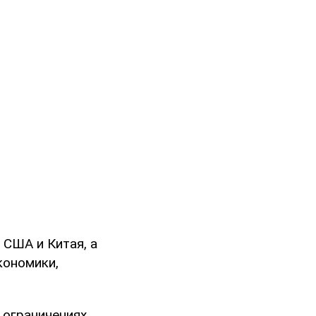
 США и Китая, а
кономики,
 ограничениях