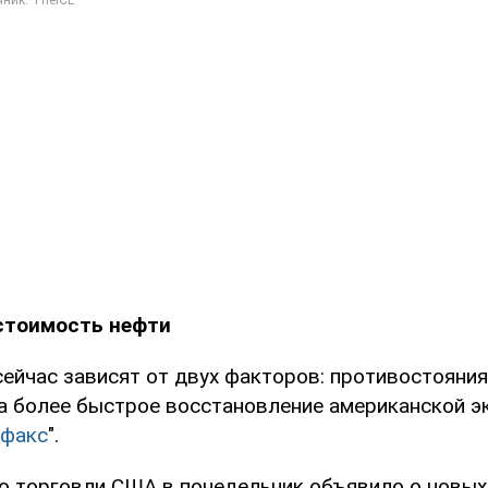
 стоимость нефти
ейчас зависят от двух факторов: противостояния
а более быстрое восстановление американской э
рфакс
".
о торговли США в понедельник объявило о новых