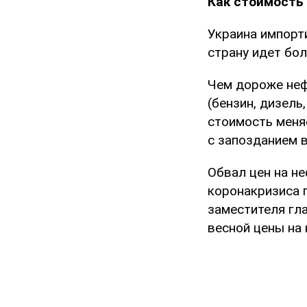
Как стоимость 
Украина импорт
страну идет бо
Чем дороже неф
(бензин, дизель
стоимость меняе
с запозданием 
Обвал цен на н
коронакризиса 
заместителя гл
весной цены на 