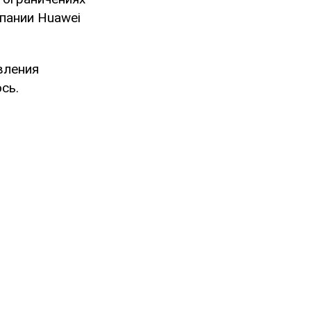
пании Huawei
вления
сь.