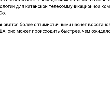
нологий для китайской телекоммуникационной ком
Co.
ановятся более оптимистичными насчет восстано
А: оно может происходить быстрее, чем ожидало