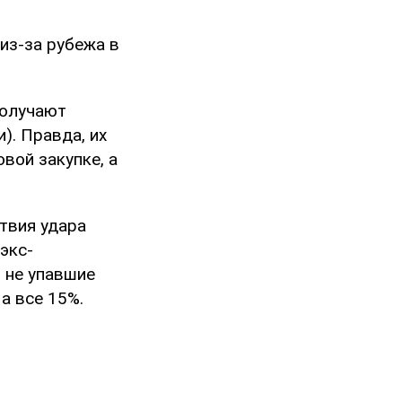
из-за рубежа в
получают
). Правда, их
вой закупке, а
твия удара
экс-
 не упавшие
а все 15%.