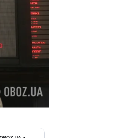
 OBOZ.UA в