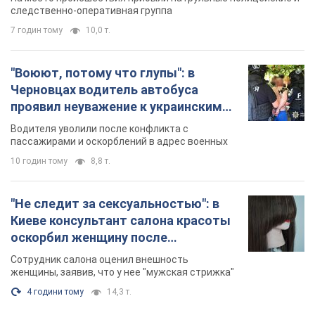
следственно-оперативная группа
7 годин тому
10,0 т.
"Воюют, потому что глупы": в
Черновцах водитель автобуса
проявил неуважение к украинским
военным и поплатился за это.
Водителя уволили после конфликта с
Видео
пассажирами и оскорблений в адрес военных
10 годин тому
8,8 т.
"Не следит за сексуальностью": в
Киеве консультант салона красоты
оскорбил женщину после
химиотерапии, разгорелся скандал.
Сотрудник салона оценил внешность
Фото
женщины, заявив, что у нее "мужская стрижка"
4 години тому
14,3 т.