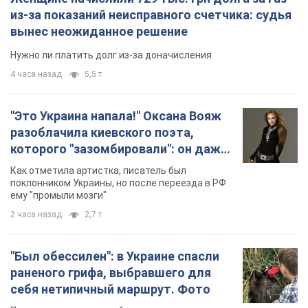
из-за показаний неисправного счетчика: судья
вынес неожиданное решение
Нужно ли платить долг из-за доначисления
4 часа назад
5,5 т.
"Это Украина напала!" Оксана Вояж
разоблачила киевского поэта,
которого "зазомбировали": он даже
русского не знал, а теперь хочет
Как отметила артистка, писатель был
геноцида украинцев
поклонником Украины, но после переезда в РФ
ему "промыли мозги"
2 часа назад
2,7 т.
"Был обессилен": в Украине спасли
раненого грифа, выбравшего для
себя нетипичный маршрут. Фото