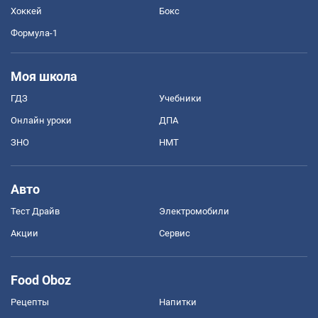
Хоккей
Бокс
Формула-1
Моя школа
ГДЗ
Учебники
Онлайн уроки
ДПА
ЗНО
НМТ
Авто
Тест Драйв
Электромобили
Акции
Сервис
Food Oboz
Рецепты
Напитки