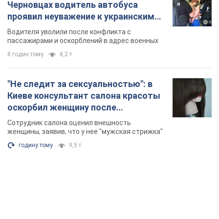
Черновцах водитель автобуса
проявил неуважение к украинским
военным и поплатился за это.
Водителя уволили после конфликта с
Видео
пассажирами и оскорблений в адрес военных
8 годин тому
8,2 т.
"Не следит за сексуальностью": в
Киеве консультант салона красоты
оскорбил женщину после
химиотерапии, разгорелся скандал.
Сотрудник салона оценил внешность
Фото
женщины, заявив, что у нее "мужская стрижка"
годину тому
9,5 т.