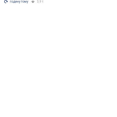
годину тому
3,9 т.