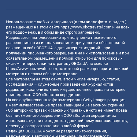
Использование любых материалов (в том числе фото- и видео-),
размещенных на этом сайте
https://www.obozrevatel.com
и на всех
его поддоменах, в любом виде строго запрещено.
Разрешается использование при получении письменного
разрешения на их использование и при условии обязательной
ссылки на сайт OBOZ.UA, а для интернет-изданий - при
получении письменного разрешения на их использование и при
обязательном размещении прямой, открытой для поисковых
систем, гиперссылки на страницу OBOZ.UA по ссылке
https://www.obozrevatel.com
, на которой размещен оригинальный
материал в первом абзаце материала.
Все материалы на этом сайте, в том числе интервью, статьи,
исследования – служебные произведения журналистов
редакции, исключительные имущественные права на которые
принадлежат ООО «Золотая середина».
На все опубликованные фотоматериалы Getty Images редакция
имеет имущественные права, защищаемые законом Украины
«Об авторских правах и смежных правах», никто не имеет права
без письменного разрешения ООО «Золотая середина» их
использовать, они не подлежат дальнейшему воспроизводству,
переводу, распространению в любой форме.
Редакция OBOZ.UA может не разделять точку зрения,
изложенную в авторском материале. За достоверность